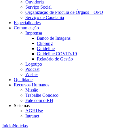
Ouvidoria
Serviço Social
Organização de Procura de Órgãos – OPO
Serviço de Capelania
Especialidades
Comunicação
Imprensa
Banco de Imagens
Clipping
Guideline
Guideline COVID-19
Relatório de Gestão
Logotipo
Podcast
Wishes
Qualidade
Recursos Humanos
Missão
Trabalhe Conosco
Fale com o RH
Sistemas
AGHUse
Intranet
Início
Notícias