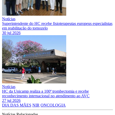
Notícias
Superintendente do HC recebe fisioterapeutas europeus especialistas
em reabilitação do tornozelo
30 jul 2026
Notícias
HC da Unicamp realiza a 100ª trombectomia e recebe
reconhecimento internacional no atendimento ao AVC
27 jul 2026
DIA DAS MÃES
NIR
ONCOLOGIA
Notícias Relacionadas