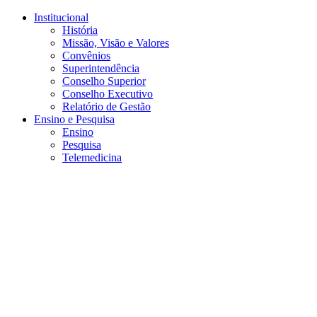
Conteúdo principal
Menu principal
Rodapé
Institucional
História
Missão, Visão e Valores
Convênios
Superintendência
Conselho Superior
Conselho Executivo
Relatório de Gestão
Ensino e Pesquisa
Ensino
Pesquisa
Telemedicina
Aumentar fonte
Diminuir fonte