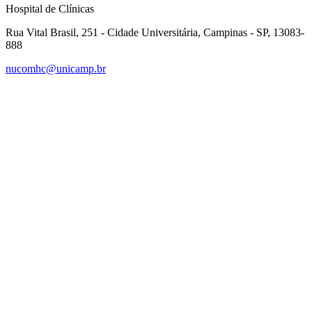
Hospital de Clínicas
Rua Vital Brasil, 251 - Cidade Universitária, Campinas - SP, 13083-
888
nucomhc@unicamp.br
Link para o Facebook
Link para o Instagram
Link para o Youtube