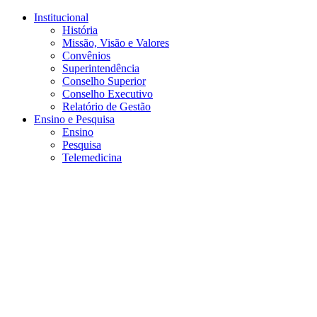
Conteúdo principal
Menu principal
Rodapé
Institucional
História
Missão, Visão e Valores
Convênios
Superintendência
Conselho Superior
Conselho Executivo
Relatório de Gestão
Ensino e Pesquisa
Ensino
Pesquisa
Telemedicina
Aumentar fonte
Diminuir fonte