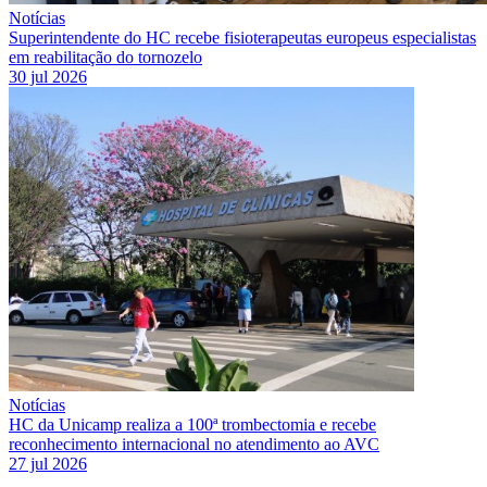
Notícias
Superintendente do HC recebe fisioterapeutas europeus especialistas
em reabilitação do tornozelo
30 jul 2026
Notícias
HC da Unicamp realiza a 100ª trombectomia e recebe
reconhecimento internacional no atendimento ao AVC
27 jul 2026