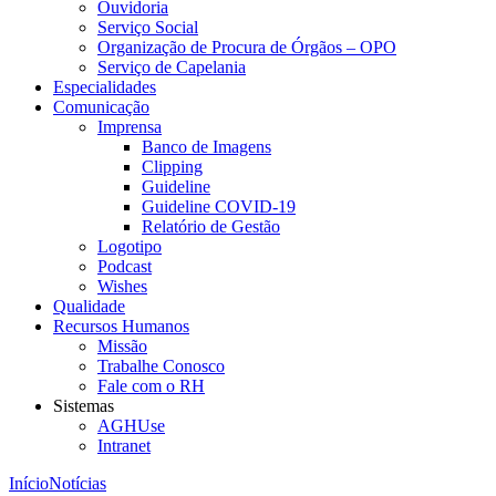
Ouvidoria
Serviço Social
Organização de Procura de Órgãos – OPO
Serviço de Capelania
Especialidades
Comunicação
Imprensa
Banco de Imagens
Clipping
Guideline
Guideline COVID-19
Relatório de Gestão
Logotipo
Podcast
Wishes
Qualidade
Recursos Humanos
Missão
Trabalhe Conosco
Fale com o RH
Sistemas
AGHUse
Intranet
Início
Notícias