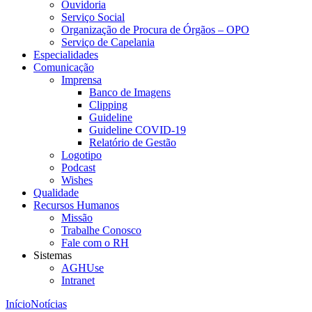
Ouvidoria
Serviço Social
Organização de Procura de Órgãos – OPO
Serviço de Capelania
Especialidades
Comunicação
Imprensa
Banco de Imagens
Clipping
Guideline
Guideline COVID-19
Relatório de Gestão
Logotipo
Podcast
Wishes
Qualidade
Recursos Humanos
Missão
Trabalhe Conosco
Fale com o RH
Sistemas
AGHUse
Intranet
Início
Notícias