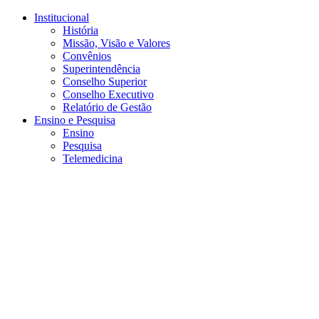
Conteúdo principal
Menu principal
Rodapé
Institucional
História
Missão, Visão e Valores
Convênios
Superintendência
Conselho Superior
Conselho Executivo
Relatório de Gestão
Ensino e Pesquisa
Ensino
Pesquisa
Telemedicina
Aumentar fonte
Diminuir fonte