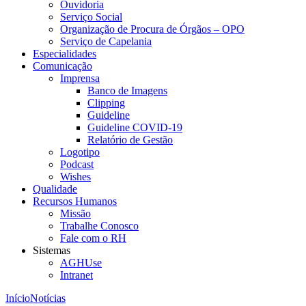
Ouvidoria
Serviço Social
Organização de Procura de Órgãos – OPO
Serviço de Capelania
Especialidades
Comunicação
Imprensa
Banco de Imagens
Clipping
Guideline
Guideline COVID-19
Relatório de Gestão
Logotipo
Podcast
Wishes
Qualidade
Recursos Humanos
Missão
Trabalhe Conosco
Fale com o RH
Sistemas
AGHUse
Intranet
Início
Notícias