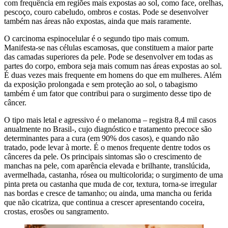
com frequência em regiões mais expostas ao sol, como face, orelhas,
pescoço, couro cabeludo, ombros e costas. Pode se desenvolver
também nas áreas não expostas, ainda que mais raramente.
O carcinoma espinocelular é o segundo tipo mais comum.
Manifesta-se nas células escamosas, que constituem a maior parte
das camadas superiores da pele. Pode se desenvolver em todas as
partes do corpo, embora seja mais comum nas áreas expostas ao sol.
É duas vezes mais frequente em homens do que em mulheres. Além
da exposição prolongada e sem proteção ao sol, o tabagismo
também é um fator que contribui para o surgimento desse tipo de
câncer.
O tipo mais letal e agressivo é o melanoma – registra 8,4 mil casos
anualmente no Brasil-, cujo diagnóstico e tratamento precoce são
determinantes para a cura (em 90% dos casos), e quando não
tratado, pode levar à morte. É o menos frequente dentre todos os
cânceres da pele. Os principais sintomas são o crescimento de
manchas na pele, com aparência elevada e brilhante, translúcida,
avermelhada, castanha, rósea ou multicolorida; o surgimento de uma
pinta preta ou castanha que muda de cor, textura, torna-se irregular
nas bordas e cresce de tamanho; ou ainda, uma mancha ou ferida
que não cicatriza, que continua a crescer apresentando coceira,
crostas, erosões ou sangramento.