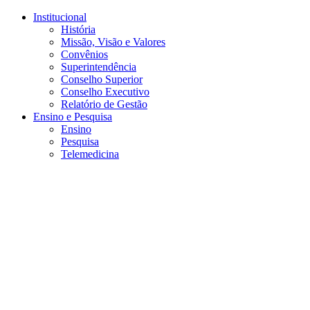
Conteúdo principal
Menu principal
Rodapé
Institucional
História
Missão, Visão e Valores
Convênios
Superintendência
Conselho Superior
Conselho Executivo
Relatório de Gestão
Ensino e Pesquisa
Ensino
Pesquisa
Telemedicina
Aumentar fonte
Diminuir fonte