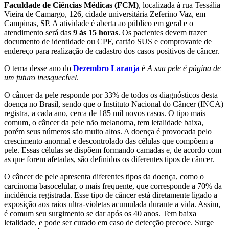
Faculdade de Ciências Médicas (FCM)
, localizada à rua Tessália
Vieira de Camargo, 126, cidade universitária Zeferino Vaz, em
Campinas, SP. A atividade é aberta ao público em geral e o
atendimento será das
9 às 15 horas
. Os pacientes devem trazer
documento de identidade ou CPF, cartão SUS e comprovante de
endereço para realização de cadastro dos casos positivos de câncer.
O tema desse ano do
Dezembro Laranja
é
A sua pele é página de
um futuro inesquecível
.
O câncer da pele responde por 33% de todos os diagnósticos desta
doença no Brasil, sendo que o Instituto Nacional do Câncer (INCA)
registra, a cada ano, cerca de 185 mil novos casos. O tipo mais
comum, o câncer da pele não melanoma, tem letalidade baixa,
porém seus números são muito altos. A doença é provocada pelo
crescimento anormal e descontrolado das células que compõem a
pele. Essas células se dispõem formando camadas e, de acordo com
as que forem afetadas, são definidos os diferentes tipos de câncer.
O câncer de pele apresenta diferentes tipos da doença, como o
carcinoma basocelular, o mais frequente, que corresponde a 70% da
incidência registrada. Esse tipo de câncer está diretamente ligado a
exposição aos raios ultra-violetas acumulada durante a vida. Assim,
é comum seu surgimento se dar após os 40 anos. Tem baixa
letalidade, e pode ser curado em caso de detecção precoce. Surge