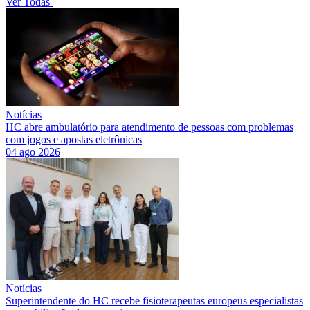
Ver Todas
Notícias
HC abre ambulatório para atendimento de pessoas com problemas
com jogos e apostas eletrônicas
04 ago 2026
Notícias
Superintendente do HC recebe fisioterapeutas europeus especialistas