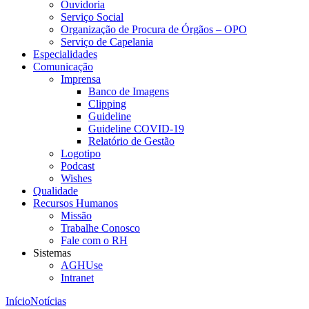
Ouvidoria
Serviço Social
Organização de Procura de Órgãos – OPO
Serviço de Capelania
Especialidades
Comunicação
Imprensa
Banco de Imagens
Clipping
Guideline
Guideline COVID-19
Relatório de Gestão
Logotipo
Podcast
Wishes
Qualidade
Recursos Humanos
Missão
Trabalhe Conosco
Fale com o RH
Sistemas
AGHUse
Intranet
Início
Notícias