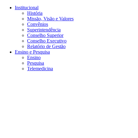
Conteúdo principal
Menu principal
Rodapé
Institucional
História
Missão, Visão e Valores
Convênios
Superintendência
Conselho Superior
Conselho Executivo
Relatório de Gestão
Ensino e Pesquisa
Ensino
Pesquisa
Telemedicina
Aumentar fonte
Diminuir fonte