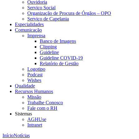
Ouvidoria
Serviço Social
Organização de Procura de Órgãos – OPO
Serviço de Capelania
Especialidades
Comunicação
Imprensa
Banco de Imagens
Clipping
Guideline
Guideline COVID-19
Relatório de Gestão
Logotipo
Podcast
Wishes
Qualidade
Recursos Humanos
Missão
Trabalhe Conosco
Fale com o RH
Sistemas
AGHUse
Intranet
Início
Notícias