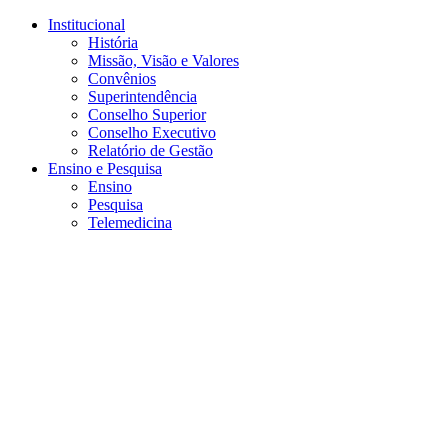
Conteúdo principal
Menu principal
Rodapé
Institucional
História
Missão, Visão e Valores
Convênios
Superintendência
Conselho Superior
Conselho Executivo
Relatório de Gestão
Ensino e Pesquisa
Ensino
Pesquisa
Telemedicina
Aumentar fonte
Diminuir fonte