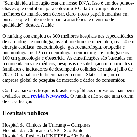
“Sem dúvida a inovação está em nosso DNA. Isso é um dos pontos-
chaves que contribuiu para colocar o HC da Unicamp entre os
melhores do mundo, sem deixar, claro, nosso papel humanista em
buscar o que há de melhor para a assistência e o ensino de
qualidade”, destaca Ataíde.
O ranking contemplou os 300 melhores hospitais nas especialidades
de cardiologia e oncologia, os 250 melhores em pediatria, os 150 em
cirurgia cardíaca, endocrinologia, gastroenterologia, ortopedia e
pneumologia, os 125 em neurologia, neurocirurgia e urologia e os
100 em ginecologia e obstetrícia. As classificações são baseadas em
recomendações de médicos, pesquisas de satisfação com pacientes e
familiares e indicadores de desempenho colhidas de maio a julho de
2025. O trabalho é feito em parceria com a Statista Inc., uma
empresa global de pesquisa de mercado e dados do consumidor.
Confira abaixo os hospitais brasileiros públicos e privados mais bem
avaliados pela
revista Newsweek
. O ranking não segue uma ordem
de classificação.
Hospitais públicos
Hospital de Clínicas da Unicamp – Campinas
Hospital das Clínicas da USP – São Paulo
Hospital de Ensino da UNIFESP – São Paulo