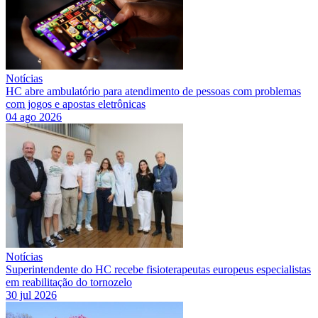
Notícias
HC abre ambulatório para atendimento de pessoas com problemas
com jogos e apostas eletrônicas
04 ago 2026
Notícias
Superintendente do HC recebe fisioterapeutas europeus especialistas
em reabilitação do tornozelo
30 jul 2026