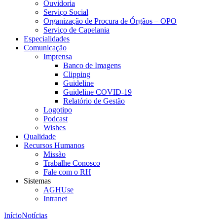
Ouvidoria
Serviço Social
Organização de Procura de Órgãos – OPO
Serviço de Capelania
Especialidades
Comunicação
Imprensa
Banco de Imagens
Clipping
Guideline
Guideline COVID-19
Relatório de Gestão
Logotipo
Podcast
Wishes
Qualidade
Recursos Humanos
Missão
Trabalhe Conosco
Fale com o RH
Sistemas
AGHUse
Intranet
Início
Notícias