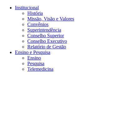
Conteúdo principal
Menu principal
Rodapé
Institucional
História
Missão, Visão e Valores
Convênios
Superintendência
Conselho Superior
Conselho Executivo
Relatório de Gestão
Ensino e Pesquisa
Ensino
Pesquisa
Telemedicina
Aumentar fonte
Diminuir fonte