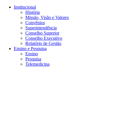
Conteúdo principal
Menu principal
Rodapé
Institucional
História
Missão, Visão e Valores
Convênios
Superintendência
Conselho Superior
Conselho Executivo
Relatório de Gestão
Ensino e Pesquisa
Ensino
Pesquisa
Telemedicina
Aumentar fonte
Diminuir fonte