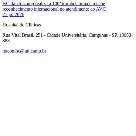
HC da Unicamp realiza a 100ª trombectomia e recebe
reconhecimento internacional no atendimento ao AVC
27 jul 2026
Hospital de Clínicas
Rua Vital Brasil, 251 - Cidade Universitária, Campinas - SP, 13083-
888
nucomhc@unicamp.br
Link para o Facebook
Link para o Instagram