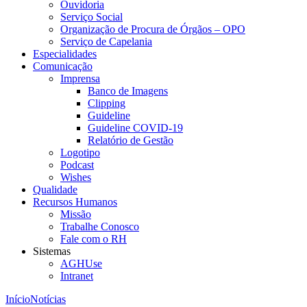
Ouvidoria
Serviço Social
Organização de Procura de Órgãos – OPO
Serviço de Capelania
Especialidades
Comunicação
Imprensa
Banco de Imagens
Clipping
Guideline
Guideline COVID-19
Relatório de Gestão
Logotipo
Podcast
Wishes
Qualidade
Recursos Humanos
Missão
Trabalhe Conosco
Fale com o RH
Sistemas
AGHUse
Intranet
Início
Notícias