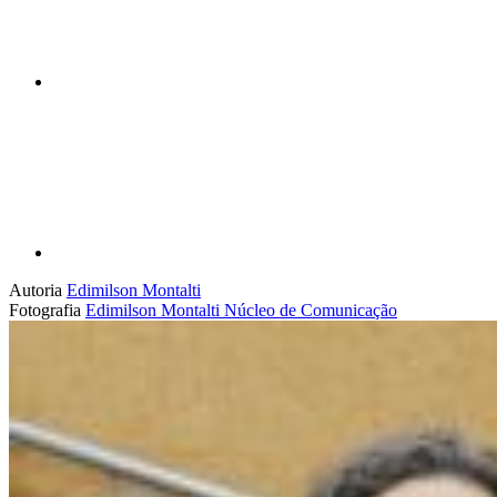
Compartilhar p
Autoria
Edimilson Montalti
Fotografia
Edimilson Montalti
Núcleo de Comunicação