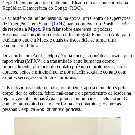
Cepa 1b, encontrada no continente africano e mais concentrada na
República Democrática do Congo (RDC).
O Ministério da Saúde instalou, na época, um Centro de Operações
de Emergência em Saúde (
COE
) para coordenar no Brasil as ações
de resposta à
Mpox
. Para falar sobre esse tema, o podcast
Ressonância convidou o médico infectologista Francisco Aoki para
explicar o que é a Mpox e quais os riscos dela se tornar uma
epidemia no futuro.
De acordo com Aoki, a Mpox é uma doença zoonótica causada pelo
mpox vírus (MPXV) e a transmissão entre humanos ocorre,
principalmente, por meio do contato próximo e prolongado, como
abraços, beijos e principalmente por relação sexual e contato com
sangue, secreções ou fluidos corporais.
“Os indivíduos contaminados, geralmente, apresentam dores pelo
corpo, dor de cabeça, febre, mal-estar e o aparecimento de lesões na
região genital e bolhas água – poucas ou milhares – pelo corpo. O
contato íntimo ainda é a maior forma de contaminação entre as
pessoas”, explica Aoki durante o podcast.