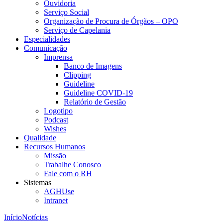
Ouvidoria
Serviço Social
Organização de Procura de Órgãos – OPO
Serviço de Capelania
Especialidades
Comunicação
Imprensa
Banco de Imagens
Clipping
Guideline
Guideline COVID-19
Relatório de Gestão
Logotipo
Podcast
Wishes
Qualidade
Recursos Humanos
Missão
Trabalhe Conosco
Fale com o RH
Sistemas
AGHUse
Intranet
Início
Notícias