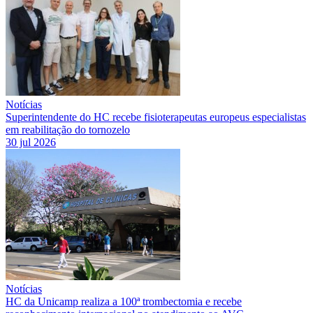
Notícias
Superintendente do HC recebe fisioterapeutas europeus especialistas
em reabilitação do tornozelo
30 jul 2026
Notícias
HC da Unicamp realiza a 100ª trombectomia e recebe