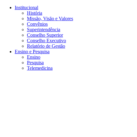
Conteúdo principal
Menu principal
Rodapé
Institucional
História
Missão, Visão e Valores
Convênios
Superintendência
Conselho Superior
Conselho Executivo
Relatório de Gestão
Ensino e Pesquisa
Ensino
Pesquisa
Telemedicina
Aumentar fonte
Diminuir fonte