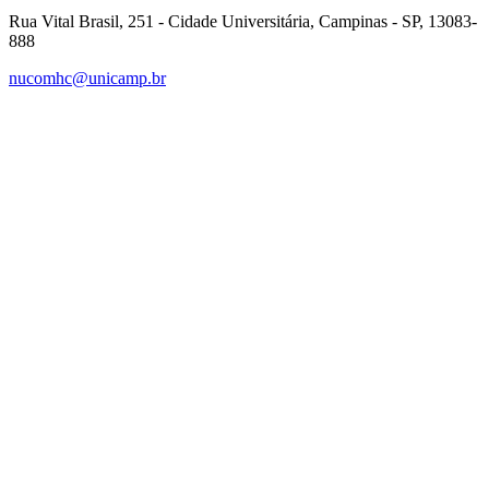
Rua Vital Brasil, 251 - Cidade Universitária, Campinas - SP, 13083-
888
nucomhc@unicamp.br
Link para o Facebook
Link para o Instagram
Link para o Youtube