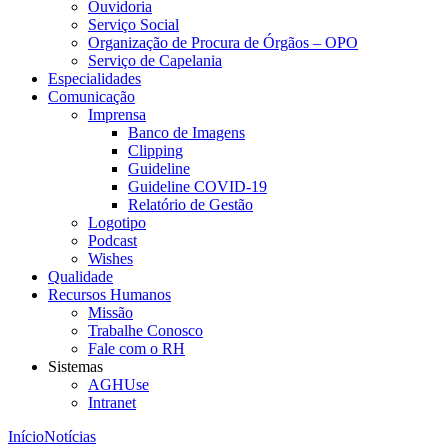
Ouvidoria
Serviço Social
Organização de Procura de Órgãos – OPO
Serviço de Capelania
Especialidades
Comunicação
Imprensa
Banco de Imagens
Clipping
Guideline
Guideline COVID-19
Relatório de Gestão
Logotipo
Podcast
Wishes
Qualidade
Recursos Humanos
Missão
Trabalhe Conosco
Fale com o RH
Sistemas
AGHUse
Intranet
Início
Notícias