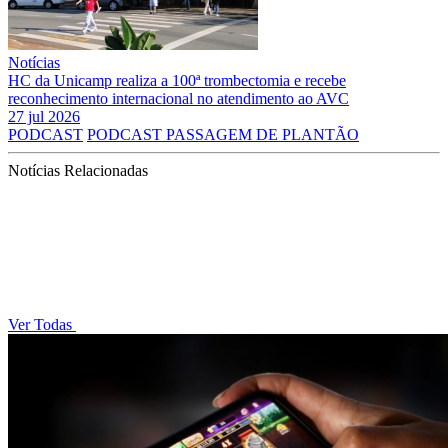
Notícias
HC da Unicamp realiza a 100ª trombectomia e recebe
reconhecimento internacional no atendimento ao AVC
27 jul 2026
PODCAST
PODCAST PASSAGEM DE PLANTÃO
Notícias Relacionadas
Ver Todas