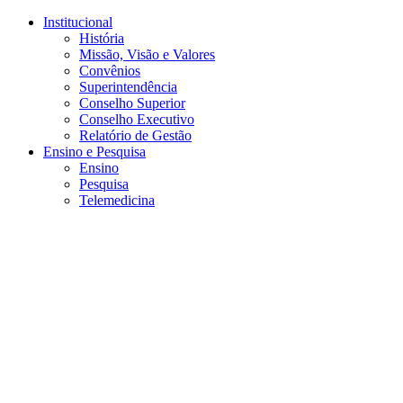
Conteúdo principal
Menu principal
Rodapé
Institucional
História
Missão, Visão e Valores
Convênios
Superintendência
Conselho Superior
Conselho Executivo
Relatório de Gestão
Ensino e Pesquisa
Ensino
Pesquisa
Telemedicina
Aumentar fonte
Diminuir fonte