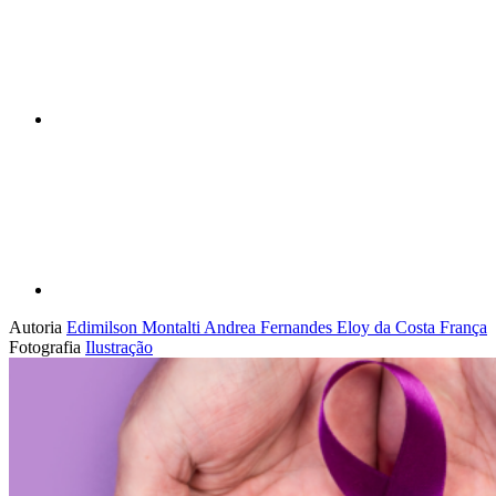
Compartilhar p
Autoria
Edimilson Montalti
Andrea Fernandes Eloy da Costa França
Fotografia
Ilustração