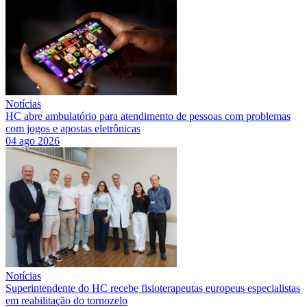
Notícias
HC abre ambulatório para atendimento de pessoas com problemas
com jogos e apostas eletrônicas
04 ago 2026
Notícias
Superintendente do HC recebe fisioterapeutas europeus especialistas
em reabilitação do tornozelo