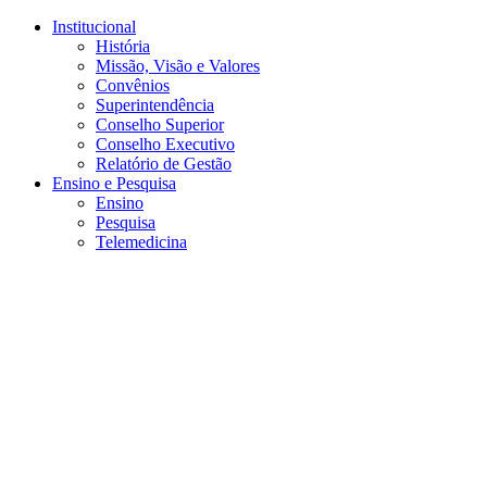
Conteúdo principal
Menu principal
Rodapé
Institucional
História
Missão, Visão e Valores
Convênios
Superintendência
Conselho Superior
Conselho Executivo
Relatório de Gestão
Ensino e Pesquisa
Ensino
Pesquisa
Telemedicina
Aumentar fonte
Diminuir fonte