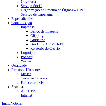
Ouvidoria
Serviço Social
Organização de Procura de Órgãos – OPO
Serviço de Capelania
Especialidades
Comunicação
Imprensa
Banco de Imagens
Clipping
Guideline
Guideline COVID-19
Relatório de Gestão
Logotipo
Podcast
Wishes
Qualidade
Recursos Humanos
Missão
Trabalhe Conosco
Fale com o RH
Sistemas
AGHUse
Intranet
Início
Notícias