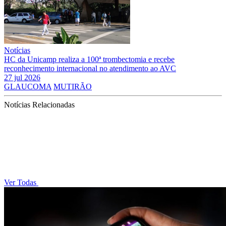
Notícias
HC da Unicamp realiza a 100ª trombectomia e recebe
reconhecimento internacional no atendimento ao AVC
27 jul 2026
GLAUCOMA
MUTIRÃO
Notícias Relacionadas
Ver Todas