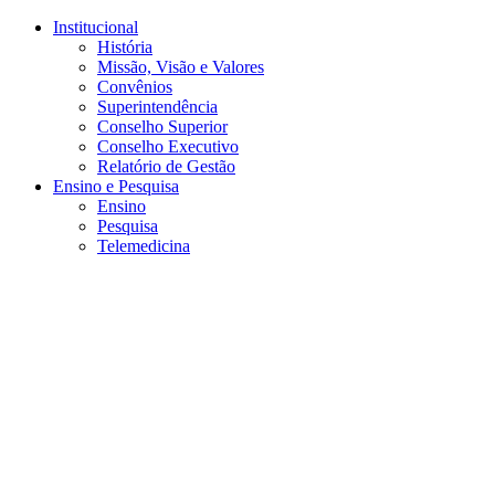
Conteúdo principal
Menu principal
Rodapé
Institucional
História
Missão, Visão e Valores
Convênios
Superintendência
Conselho Superior
Conselho Executivo
Relatório de Gestão
Ensino e Pesquisa
Ensino
Pesquisa
Telemedicina
Aumentar fonte
Diminuir fonte