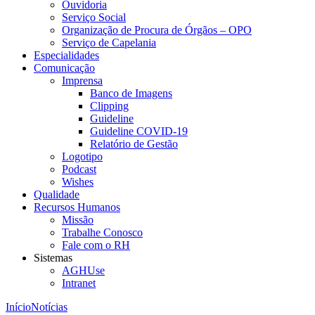
Ouvidoria
Serviço Social
Organização de Procura de Órgãos – OPO
Serviço de Capelania
Especialidades
Comunicação
Imprensa
Banco de Imagens
Clipping
Guideline
Guideline COVID-19
Relatório de Gestão
Logotipo
Podcast
Wishes
Qualidade
Recursos Humanos
Missão
Trabalhe Conosco
Fale com o RH
Sistemas
AGHUse
Intranet
Início
Notícias