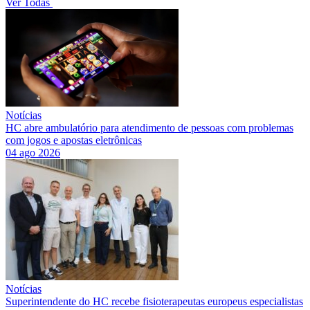
Ver Todas
Notícias
HC abre ambulatório para atendimento de pessoas com problemas
com jogos e apostas eletrônicas
04 ago 2026
Notícias
Superintendente do HC recebe fisioterapeutas europeus especialistas