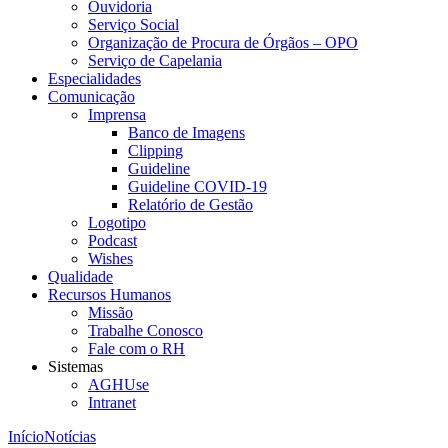
Ouvidoria
Serviço Social
Organização de Procura de Órgãos – OPO
Serviço de Capelania
Especialidades
Comunicação
Imprensa
Banco de Imagens
Clipping
Guideline
Guideline COVID-19
Relatório de Gestão
Logotipo
Podcast
Wishes
Qualidade
Recursos Humanos
Missão
Trabalhe Conosco
Fale com o RH
Sistemas
AGHUse
Intranet
Início
Notícias