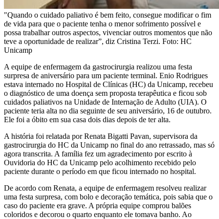
"Quando o cuidado paliativo é bem feito, consegue modificar o fim
de vida para que o paciente tenha o menor sofrimento possível e
possa trabalhar outros aspectos, vivenciar outros momentos que não
teve a oportunidade de realizar”, diz Cristina Terzi. Foto: HC
Unicamp
A equipe de enfermagem da gastrocirurgia realizou uma festa
surpresa de aniversário para um paciente terminal. Enio Rodrigues
estava internado no Hospital de Clínicas (HC) da Unicamp, recebeu
o diagnóstico de uma doença sem proposta terapêutica e ficou sob
cuidados paliativos na Unidade de Internação de Adulto (UIA). O
paciente teria alta no dia seguinte de seu aniversário, 16 de outubro.
Ele foi a óbito em sua casa dois dias depois de ter alta.
A história foi relatada por Renata Bigatti Pavan, supervisora da
gastrocirurgia do HC da Unicamp no final do ano retrassado, mas só
agora transcrita. A família fez um agradecimento por escrito à
Ouvidoria do HC da Unicamp pelo acolhimento recebido pelo
paciente durante o período em que ficou internado no hospital.
De acordo com Renata, a equipe de enfermagem resolveu realizar
uma festa surpresa, com bolo e decoração temática, pois sabia que o
caso do paciente era grave. A própria equipe comprou balões
coloridos e decorou o quarto enquanto ele tomava banho. Ao