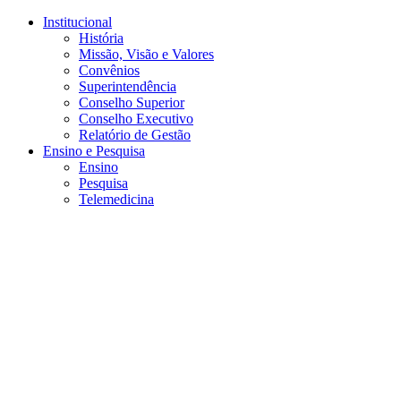
Conteúdo principal
Menu principal
Rodapé
Institucional
História
Missão, Visão e Valores
Convênios
Superintendência
Conselho Superior
Conselho Executivo
Relatório de Gestão
Ensino e Pesquisa
Ensino
Pesquisa
Telemedicina
Aumentar fonte
Diminuir fonte