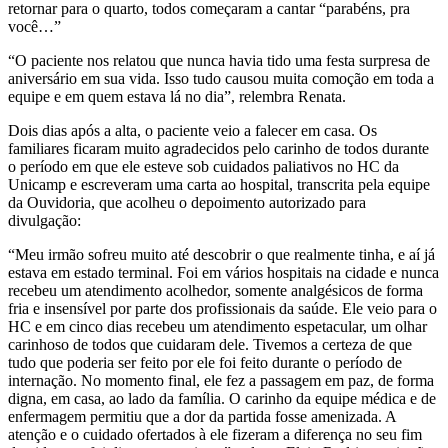
retornar para o quarto, todos começaram a cantar “parabéns, pra
você…”
“O paciente nos relatou que nunca havia tido uma festa surpresa de
aniversário em sua vida. Isso tudo causou muita comoção em toda a
equipe e em quem estava lá no dia”, relembra Renata.
Dois dias após a alta, o paciente veio a falecer em casa. Os
familiares ficaram muito agradecidos pelo carinho de todos durante
o período em que ele esteve sob cuidados paliativos no HC da
Unicamp e escreveram uma carta ao hospital, transcrita pela equipe
da Ouvidoria, que acolheu o depoimento autorizado para
divulgação:
“Meu irmão sofreu muito até descobrir o que realmente tinha, e aí já
estava em estado terminal. Foi em vários hospitais na cidade e nunca
recebeu um atendimento acolhedor, somente analgésicos de forma
fria e insensível por parte dos profissionais da saúde. Ele veio para o
HC e em cinco dias recebeu um atendimento espetacular, um olhar
carinhoso de todos que cuidaram dele. Tivemos a certeza de que
tudo que poderia ser feito por ele foi feito durante o período de
internação. No momento final, ele fez a passagem em paz, de forma
digna, em casa, ao lado da família. O carinho da equipe médica e de
enfermagem permitiu que a dor da partida fosse amenizada. A
atenção e o cuidado ofertados à ele fizeram a diferença no seu fim