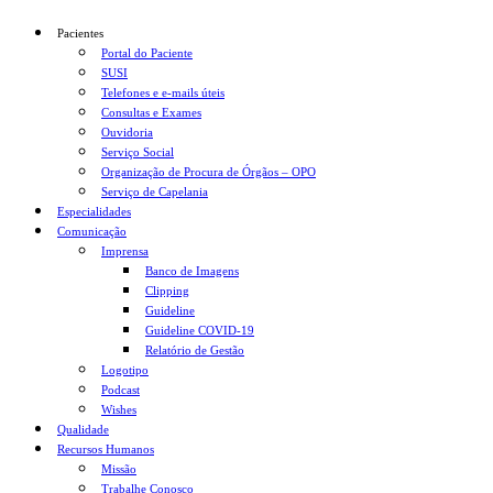
Pacientes
Portal do Paciente
SUSI
Telefones e e-mails úteis
Consultas e Exames
Ouvidoria
Serviço Social
Organização de Procura de Órgãos – OPO
Serviço de Capelania
Especialidades
Comunicação
Imprensa
Banco de Imagens
Clipping
Guideline
Guideline COVID-19
Relatório de Gestão
Logotipo
Podcast
Wishes
Qualidade
Recursos Humanos
Missão
Trabalhe Conosco