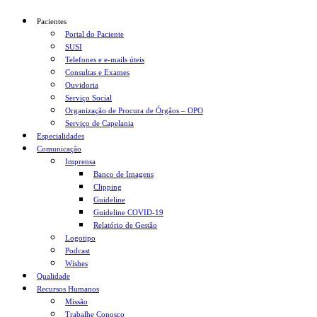
Pacientes
Portal do Paciente
SUSI
Telefones e e-mails úteis
Consultas e Exames
Ouvidoria
Serviço Social
Organização de Procura de Órgãos – OPO
Serviço de Capelania
Especialidades
Comunicação
Imprensa
Banco de Imagens
Clipping
Guideline
Guideline COVID-19
Relatório de Gestão
Logotipo
Podcast
Wishes
Qualidade
Recursos Humanos
Missão
Trabalhe Conosco