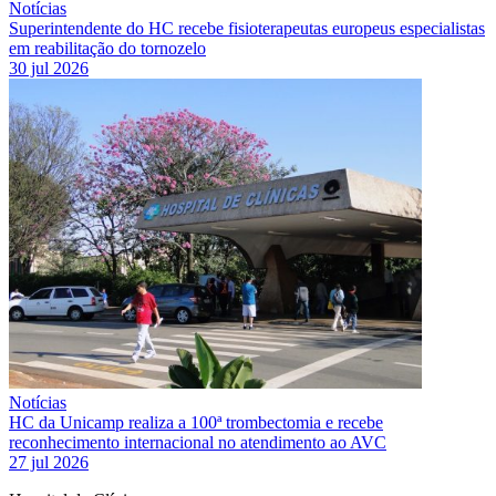
Notícias
Superintendente do HC recebe fisioterapeutas europeus especialistas
em reabilitação do tornozelo
30 jul 2026
Notícias
HC da Unicamp realiza a 100ª trombectomia e recebe
reconhecimento internacional no atendimento ao AVC
27 jul 2026