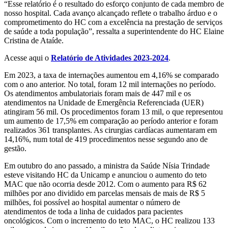
“Esse relatório é o resultado do esforço conjunto de cada membro de
nosso hospital. Cada avanço alcançado reflete o trabalho árduo e o
comprometimento do HC com a excelência na prestação de serviços
de saúde a toda população”, ressalta a superintendente do HC Elaine
Cristina de Ataíde.
Acesse aqui o
Relatório de Atividades 2023-2024
.
Em 2023, a taxa de internações aumentou em 4,16% se comparado
com o ano anterior. No total, foram 12 mil internações no período.
Os atendimentos ambulatoriais foram mais de 447 mil e os
atendimentos na Unidade de Emergência Referenciada (UER)
atingiram 56 mil. Os procedimentos foram 13 mil, o que representou
um aumento de 17,5% em comparação ao período anterior e foram
realizados 361 transplantes. As cirurgias cardíacas aumentaram em
14,16%, num total de 419 procedimentos nesse segundo ano de
gestão.
Em outubro do ano passado, a ministra da Saúde Nísia Trindade
esteve visitando HC da Unicamp e anunciou o aumento do teto
MAC que não ocorria desde 2012. Com o aumento para R$ 62
milhões por ano dividido em parcelas mensais de mais de R$ 5
milhões, foi possível ao hospital aumentar o número de
atendimentos de toda a linha de cuidados para pacientes
oncológicos. Com o incremento do teto MAC, o HC realizou 133