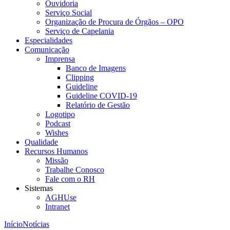
Ouvidoria
Serviço Social
Organização de Procura de Órgãos – OPO
Serviço de Capelania
Especialidades
Comunicação
Imprensa
Banco de Imagens
Clipping
Guideline
Guideline COVID-19
Relatório de Gestão
Logotipo
Podcast
Wishes
Qualidade
Recursos Humanos
Missão
Trabalhe Conosco
Fale com o RH
Sistemas
AGHUse
Intranet
Início
Notícias