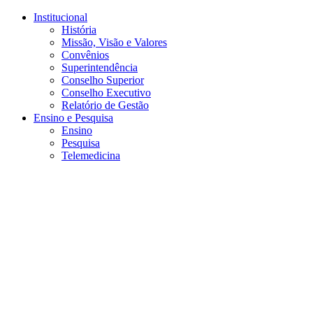
Conteúdo principal
Menu principal
Rodapé
Institucional
História
Missão, Visão e Valores
Convênios
Superintendência
Conselho Superior
Conselho Executivo
Relatório de Gestão
Ensino e Pesquisa
Ensino
Pesquisa
Telemedicina
Aumentar fonte
Diminuir fonte