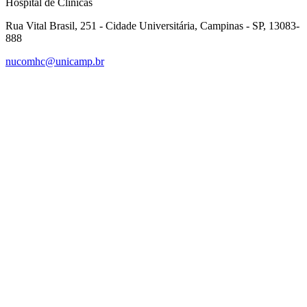
Hospital de Clínicas
Rua Vital Brasil, 251 - Cidade Universitária, Campinas - SP, 13083-
888
nucomhc@unicamp.br
Link para o Facebook
Link para o Instagram
Link para o Youtube