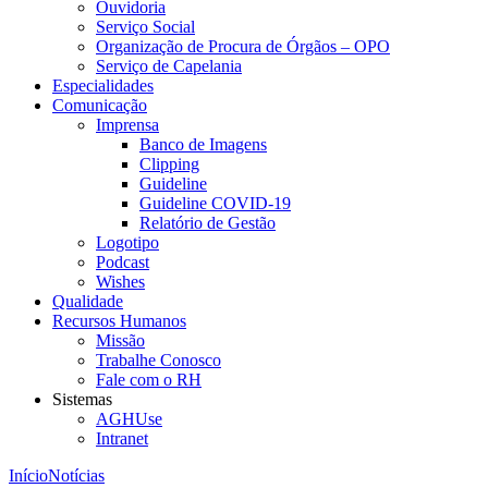
Ouvidoria
Serviço Social
Organização de Procura de Órgãos – OPO
Serviço de Capelania
Especialidades
Comunicação
Imprensa
Banco de Imagens
Clipping
Guideline
Guideline COVID-19
Relatório de Gestão
Logotipo
Podcast
Wishes
Qualidade
Recursos Humanos
Missão
Trabalhe Conosco
Fale com o RH
Sistemas
AGHUse
Intranet
Início
Notícias