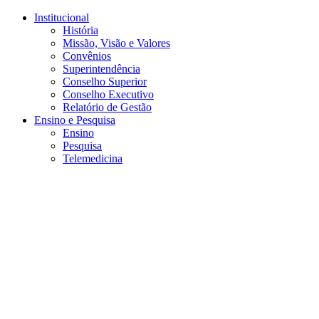
Conteúdo principal
Menu principal
Rodapé
Institucional
História
Missão, Visão e Valores
Convênios
Superintendência
Conselho Superior
Conselho Executivo
Relatório de Gestão
Ensino e Pesquisa
Ensino
Pesquisa
Telemedicina
Aumentar fonte
Diminuir fonte