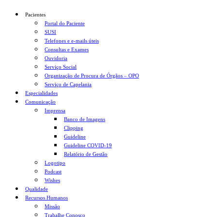
Pacientes
Portal do Paciente
SUSI
Telefones e e-mails úteis
Consultas e Exames
Ouvidoria
Serviço Social
Organização de Procura de Órgãos – OPO
Serviço de Capelania
Especialidades
Comunicação
Imprensa
Banco de Imagens
Clipping
Guideline
Guideline COVID-19
Relatório de Gestão
Logotipo
Podcast
Wishes
Qualidade
Recursos Humanos
Missão
Trabalhe Conosco