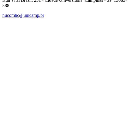
Rua Vital Brasil, 251 - Cidade Universitária, Campinas - SP, 13083-
888
nucomhc@unicamp.br
Link para o Facebook
Link para o Instagram
Link para o Youtube