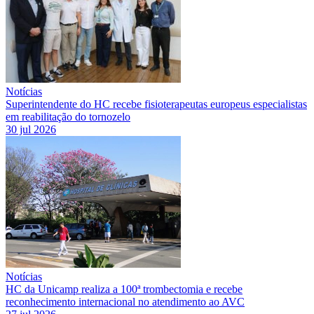
Notícias
Superintendente do HC recebe fisioterapeutas europeus especialistas
em reabilitação do tornozelo
30 jul 2026
Notícias
HC da Unicamp realiza a 100ª trombectomia e recebe
reconhecimento internacional no atendimento ao AVC