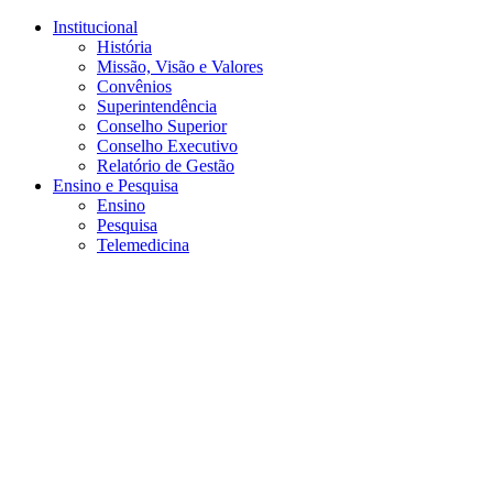
Conteúdo principal
Menu principal
Rodapé
Institucional
História
Missão, Visão e Valores
Convênios
Superintendência
Conselho Superior
Conselho Executivo
Relatório de Gestão
Ensino e Pesquisa
Ensino
Pesquisa
Telemedicina
Aumentar fonte
Diminuir fonte