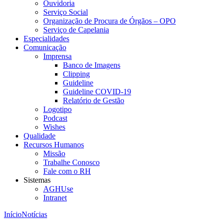
Ouvidoria
Serviço Social
Organização de Procura de Órgãos – OPO
Serviço de Capelania
Especialidades
Comunicação
Imprensa
Banco de Imagens
Clipping
Guideline
Guideline COVID-19
Relatório de Gestão
Logotipo
Podcast
Wishes
Qualidade
Recursos Humanos
Missão
Trabalhe Conosco
Fale com o RH
Sistemas
AGHUse
Intranet
Início
Notícias