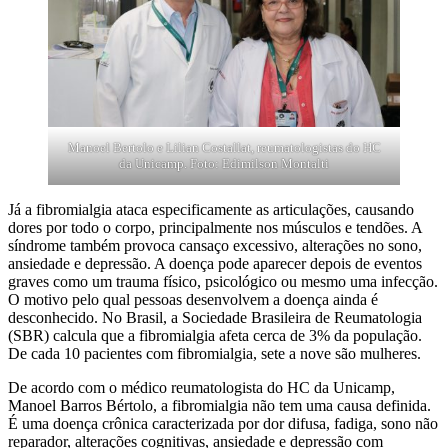
Manoel Bertolo e Lilian Costallat, reumatologistas do HC
da Unicamp. Foto: Edimilson Montalti
Já a fibromialgia ataca especificamente as articulações, causando
dores por todo o corpo, principalmente nos músculos e tendões. A
síndrome também provoca cansaço excessivo, alterações no sono,
ansiedade e depressão. A doença pode aparecer depois de eventos
graves como um trauma físico, psicológico ou mesmo uma infecção.
O motivo pelo qual pessoas desenvolvem a doença ainda é
desconhecido. No Brasil, a Sociedade Brasileira de Reumatologia
(SBR) calcula que a fibromialgia afeta cerca de 3% da população.
De cada 10 pacientes com fibromialgia, sete a nove são mulheres.
De acordo com o médico reumatologista do HC da Unicamp,
Manoel Barros Bértolo, a fibromialgia não tem uma causa definida.
É uma doença crônica caracterizada por dor difusa, fadiga, sono não
reparador, alterações cognitivas, ansiedade e depressão com