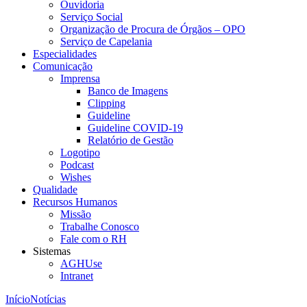
Ouvidoria
Serviço Social
Organização de Procura de Órgãos – OPO
Serviço de Capelania
Especialidades
Comunicação
Imprensa
Banco de Imagens
Clipping
Guideline
Guideline COVID-19
Relatório de Gestão
Logotipo
Podcast
Wishes
Qualidade
Recursos Humanos
Missão
Trabalhe Conosco
Fale com o RH
Sistemas
AGHUse
Intranet
Início
Notícias