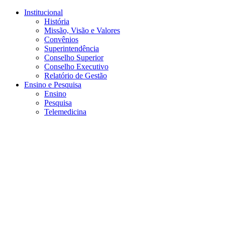
Conteúdo principal
Menu principal
Rodapé
Institucional
História
Missão, Visão e Valores
Convênios
Superintendência
Conselho Superior
Conselho Executivo
Relatório de Gestão
Ensino e Pesquisa
Ensino
Pesquisa
Telemedicina
Aumentar fonte
Diminuir fonte