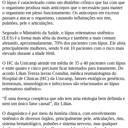
O lúpus é caracterizado como um distúrbio crônico que faz com que
o organismo produza mais anticorpos que o necessário para manter
o organismo em pleno funcionamento. Os anticorpos em excesso
passam a atacar o organismo, causando inflamações nos rins,
pulmões, pele e articulações.
Segundo o Ministério da Saúde, o lúpus eritematoso sistêmico
(LES) é a forma mais séria da doença e também a mais comum
afetando, aproximadamente, 70% dos pacientes com lúpus. Ele afeta
principalmente mulheres, sendo 9 em 10 pacientes com o risco mais
elevado durante a idade fértil.
O HC da Unicamp atende em média de 35 a 40 pacientes com lúpus
e entre quatro e cinco precisam ficar internados para tratamento. De
acordo Lilian Tereza lavras Costallat, médica reumatologista do
Hospital de Clínicas (HC) da Unicamp, fatores etológicos genéticos,
hormonais, imunológicos e infecciosos são relacionados ao lúpus
eritematoso sistêmico.
“É uma doença complexa que não tem uma etiologia bem definida e
nem um único fator causal”, diz Lilian.
O diagnóstico é por meio da história clinica, com envolvimento
sistêmico de diversos órgãos, principalmente pele, articulações, rins,
sistema hematológico, pulmões e sistema nervoso, mas qualquer