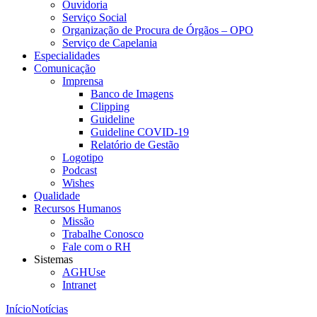
Ouvidoria
Serviço Social
Organização de Procura de Órgãos – OPO
Serviço de Capelania
Especialidades
Comunicação
Imprensa
Banco de Imagens
Clipping
Guideline
Guideline COVID-19
Relatório de Gestão
Logotipo
Podcast
Wishes
Qualidade
Recursos Humanos
Missão
Trabalhe Conosco
Fale com o RH
Sistemas
AGHUse
Intranet
Início
Notícias