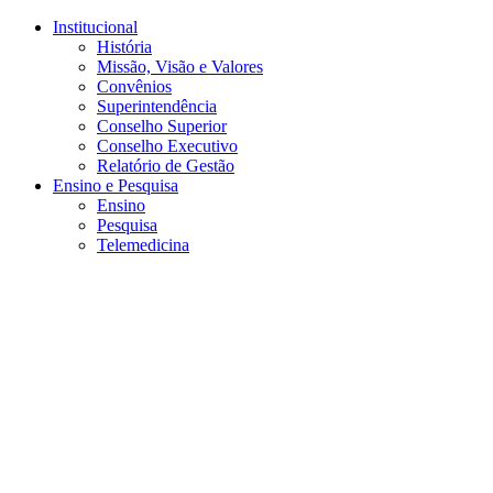
Conteúdo principal
Menu principal
Rodapé
Institucional
História
Missão, Visão e Valores
Convênios
Superintendência
Conselho Superior
Conselho Executivo
Relatório de Gestão
Ensino e Pesquisa
Ensino
Pesquisa
Telemedicina
Aumentar fonte
Diminuir fonte