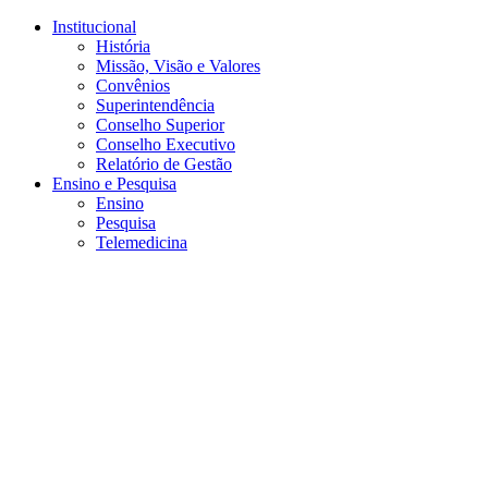
Conteúdo principal
Menu principal
Rodapé
Institucional
História
Missão, Visão e Valores
Convênios
Superintendência
Conselho Superior
Conselho Executivo
Relatório de Gestão
Ensino e Pesquisa
Ensino
Pesquisa
Telemedicina
Aumentar fonte
Diminuir fonte