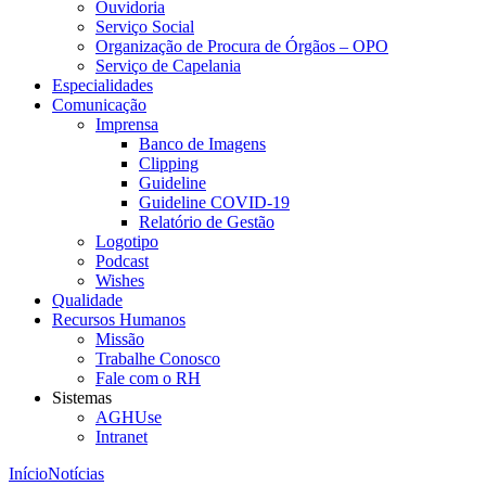
Ouvidoria
Serviço Social
Organização de Procura de Órgãos – OPO
Serviço de Capelania
Especialidades
Comunicação
Imprensa
Banco de Imagens
Clipping
Guideline
Guideline COVID-19
Relatório de Gestão
Logotipo
Podcast
Wishes
Qualidade
Recursos Humanos
Missão
Trabalhe Conosco
Fale com o RH
Sistemas
AGHUse
Intranet
Início
Notícias