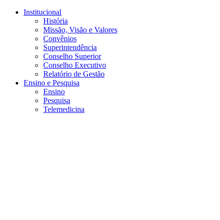
Conteúdo principal
Menu principal
Rodapé
Institucional
História
Missão, Visão e Valores
Convênios
Superintendência
Conselho Superior
Conselho Executivo
Relatório de Gestão
Ensino e Pesquisa
Ensino
Pesquisa
Telemedicina
Aumentar fonte
Diminuir fonte