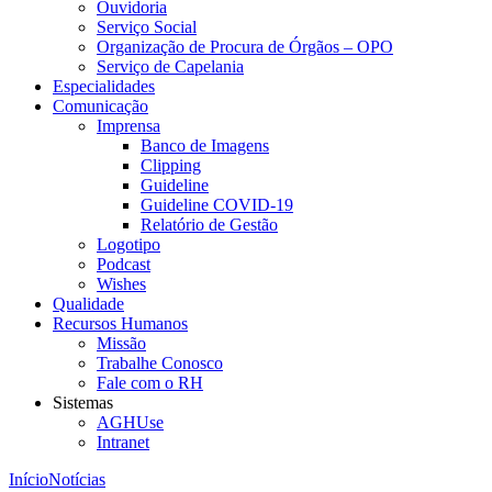
Ouvidoria
Serviço Social
Organização de Procura de Órgãos – OPO
Serviço de Capelania
Especialidades
Comunicação
Imprensa
Banco de Imagens
Clipping
Guideline
Guideline COVID-19
Relatório de Gestão
Logotipo
Podcast
Wishes
Qualidade
Recursos Humanos
Missão
Trabalhe Conosco
Fale com o RH
Sistemas
AGHUse
Intranet
Início
Notícias