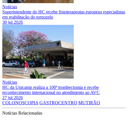
Notícias
Superintendente do HC recebe fisioterapeutas europeus especialistas
em reabilitação do tornozelo
30 jul 2026
Notícias
HC da Unicamp realiza a 100ª trombectomia e recebe
reconhecimento internacional no atendimento ao AVC
27 jul 2026
COLONOSCOPIA
GASTROCENTRO
MUTIRÃO
Notícias Relacionadas