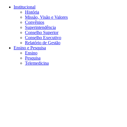
Conteúdo principal
Menu principal
Rodapé
Institucional
História
Missão, Visão e Valores
Convênios
Superintendência
Conselho Superior
Conselho Executivo
Relatório de Gestão
Ensino e Pesquisa
Ensino
Pesquisa
Telemedicina
Aumentar fonte
Diminuir fonte