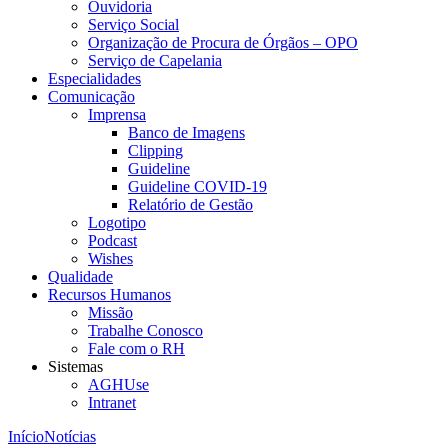
Ouvidoria
Serviço Social
Organização de Procura de Órgãos – OPO
Serviço de Capelania
Especialidades
Comunicação
Imprensa
Banco de Imagens
Clipping
Guideline
Guideline COVID-19
Relatório de Gestão
Logotipo
Podcast
Wishes
Qualidade
Recursos Humanos
Missão
Trabalhe Conosco
Fale com o RH
Sistemas
AGHUse
Intranet
Início
Notícias