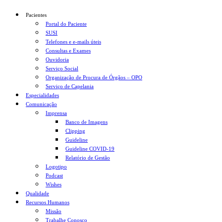
Pacientes
Portal do Paciente
SUSI
Telefones e e-mails úteis
Consultas e Exames
Ouvidoria
Serviço Social
Organização de Procura de Órgãos – OPO
Serviço de Capelania
Especialidades
Comunicação
Imprensa
Banco de Imagens
Clipping
Guideline
Guideline COVID-19
Relatório de Gestão
Logotipo
Podcast
Wishes
Qualidade
Recursos Humanos
Missão
Trabalhe Conosco