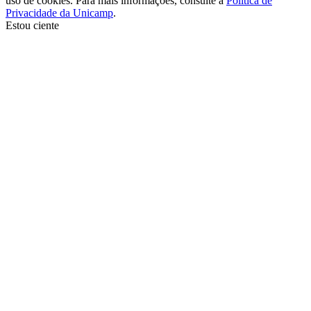
uso de cookies. Para mais informações, consulte a
Política de
Privacidade da Unicamp
.
Estou ciente
Ir para o topo