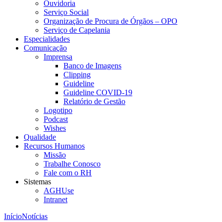
Ouvidoria
Serviço Social
Organização de Procura de Órgãos – OPO
Serviço de Capelania
Especialidades
Comunicação
Imprensa
Banco de Imagens
Clipping
Guideline
Guideline COVID-19
Relatório de Gestão
Logotipo
Podcast
Wishes
Qualidade
Recursos Humanos
Missão
Trabalhe Conosco
Fale com o RH
Sistemas
AGHUse
Intranet
Início
Notícias