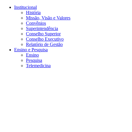
Conteúdo principal
Menu principal
Rodapé
Institucional
História
Missão, Visão e Valores
Convênios
Superintendência
Conselho Superior
Conselho Executivo
Relatório de Gestão
Ensino e Pesquisa
Ensino
Pesquisa
Telemedicina
Aumentar fonte
Diminuir fonte