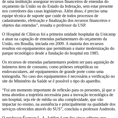
de uma instituição assegurar recursos financeiros de emendas do
orçamento da União ou do Estado da federação, sem estar presente
nos corredores das casas legislativas. Além disso, é preciso uma
equipe técnica de suporte que cuide de todos processos de
cadastramento, efetivação e finalização dos recursos financeiros e
objetos das emendas”, ressalta o professor da USP.
O Hospital de Clínicas foi a primeira unidade hospitalar da Unicamp
a atuar na captação de emendas parlamentares do orçamento da
União, em Brasília, iniciada em 2009. A maioria dos recursos
resultou em equipamentos que permitiram a maior modernização do
parque tecnológico desde a fundação do hospital em 1985.
Os recursos de emendas parlamentares podem ser para aquisição de
inúmeros itens de consumo, como próteses ortopédicas ou
endovasculares, até equipamentos de grande porte como uma
tomografia. No caso dos equipamentos é necessária a verificação no
site do Ministério da Saúde se é possível o tipo do aparelho.
“Foi um momento importante de reflexão para os presentes, já que o
tema abordou a trajetória necessária para a inovação tecnológica de
um hospital, seja ele de média ou alta complexidade, que vão
impactar no ensino, na assistência e principalmente na qualidade dos
serviços oferecidos através do SUS”, concluiu o professor Andreolo.
O professor Éverson L. A. Artifon é um dos cinco editores que