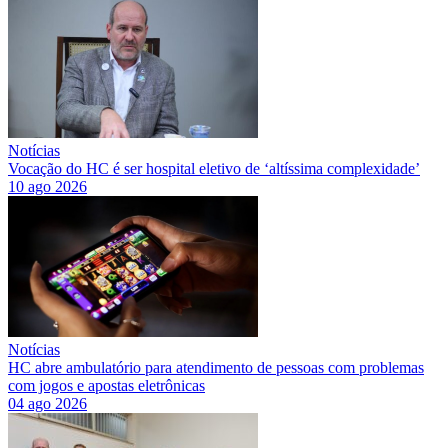
Notícias
Vocação do HC é ser hospital eletivo de ‘altíssima complexidade’
10 ago 2026
Notícias
HC abre ambulatório para atendimento de pessoas com problemas
com jogos e apostas eletrônicas
04 ago 2026