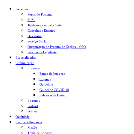
Pacientes
Portal do Paciente
SUSI
Telefones e e-mails úteis
Consultas e Exames
Ouvidoria
Serviço Social
Organização de Procura de Órgãos – OPO
Serviço de Capelania
Especialidades
Comunicação
Imprensa
Banco de Imagens
Clipping
Guideline
Guideline COVID-19
Relatório de Gestão
Logotipo
Podcast
Wishes
Qualidade
Recursos Humanos
Missão
Trabalhe Conosco