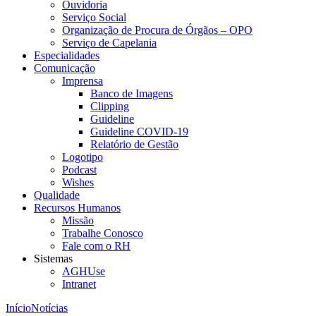
Ouvidoria
Serviço Social
Organização de Procura de Órgãos – OPO
Serviço de Capelania
Especialidades
Comunicação
Imprensa
Banco de Imagens
Clipping
Guideline
Guideline COVID-19
Relatório de Gestão
Logotipo
Podcast
Wishes
Qualidade
Recursos Humanos
Missão
Trabalhe Conosco
Fale com o RH
Sistemas
AGHUse
Intranet
Início
Notícias