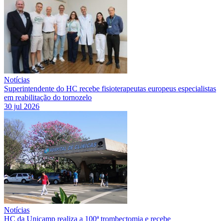
Notícias
Superintendente do HC recebe fisioterapeutas europeus especialistas
em reabilitação do tornozelo
30 jul 2026
Notícias
HC da Unicamp realiza a 100ª trombectomia e recebe