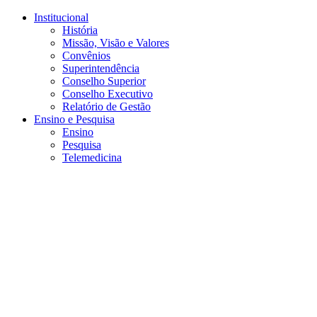
Conteúdo principal
Menu principal
Rodapé
Institucional
História
Missão, Visão e Valores
Convênios
Superintendência
Conselho Superior
Conselho Executivo
Relatório de Gestão
Ensino e Pesquisa
Ensino
Pesquisa
Telemedicina
Aumentar fonte
Diminuir fonte