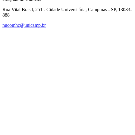
Rua Vital Brasil, 251 - Cidade Universitária, Campinas - SP, 13083-
888
nucomhc@unicamp.br
Link para o Facebook
Link para o Instagram
Link para o Youtube