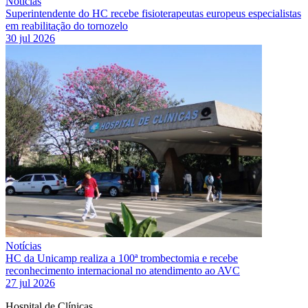
Notícias
Superintendente do HC recebe fisioterapeutas europeus especialistas
em reabilitação do tornozelo
30 jul 2026
Notícias
HC da Unicamp realiza a 100ª trombectomia e recebe
reconhecimento internacional no atendimento ao AVC
27 jul 2026
Hospital de Clínicas