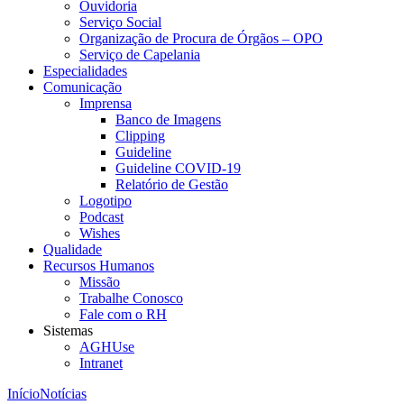
Ouvidoria
Serviço Social
Organização de Procura de Órgãos – OPO
Serviço de Capelania
Especialidades
Comunicação
Imprensa
Banco de Imagens
Clipping
Guideline
Guideline COVID-19
Relatório de Gestão
Logotipo
Podcast
Wishes
Qualidade
Recursos Humanos
Missão
Trabalhe Conosco
Fale com o RH
Sistemas
AGHUse
Intranet
Início
Notícias