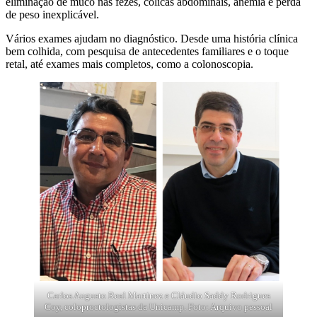
eliminação de muco nas fezes, cólicas abdominais, anemia e perda
de peso inexplicável.
Vários exames ajudam no diagnóstico. Desde uma história clínica
bem colhida, com pesquisa de antecedentes familiares e o toque
retal, até exames mais completos, como a colonoscopia.
Carlos Augusto Real Martinez e Cláudio Saddy Rodrigues
Coy, coloproctologistas da Unicamp. Foto: Arquivo pessoal