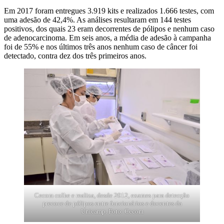
Em 2017 foram entregues 3.919 kits e realizados 1.666 testes, com
uma adesão de 42,4%. As análises resultaram em 144 testes
positivos, dos quais 23 eram decorrentes de pólipos e nenhum caso
de adenocarcinoma. Em seis anos, a média de adesão à campanha
foi de 55% e nos últimos três anos nenhum caso de câncer foi
detectado, contra dez dos três primeiros anos.
Cecom colhe e realiza, desde 2012, exames para detecção
precoce de pólipos entre funcionários e docentes da
Unicamp. Foto: Cecom