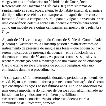
chegavam aos ambulatórios ou à Unidade de Emergência
Referenciada do Hospital de Clínicas (HC) com sintomas de
sangramento as evacuações, alteração do habito intestinal, anemia e
dor tipo cólica e recebiam, com surpresa, o diagnóstico de câncer do
intestino. Assim, a campanha surgiu para divulgar a prevenção, criar
uma consciência coletiva sobre esta doença e também para servir
como um modelo para outras campanhas em nosso país”, relembra
Coy.
A partir de 2011, com o apoio do Centro de Saúde da Comunidade
(Cecom) e Gastrocentro, a Unicamp passou a realizar exames de
rastreamento de presença de sangue nas fezes – que podem ou não
serem indicativos da presença da doença – entre funcionários e
docentes com mais de 50 anos. As pessoas com testes positivos
recebem orientação para a realização de um exame de colonoscopia.
Caso o exame revele a presença de pólipos benignos, eles são
eliminados durante o procedimento.
“A campanha só foi interrompida durante o período da pandemia de
covid-19, mas continua de forma perene e com forte ação do Cecom
que encampou as ações nesses últimos anos. O que se observou foi
uma queda importante do número de pessoas com algum achado no
intestino ao longo dos anos e também possibilitou um
esclarecimento e conscientização sobre esta doença entre a
comunidade da Unicamp”, comenta.