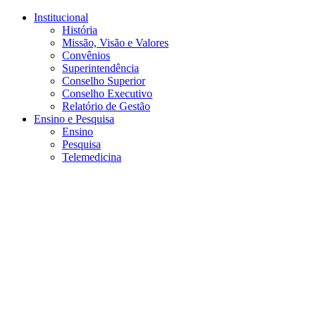
Conteúdo principal
Menu principal
Rodapé
Institucional
História
Missão, Visão e Valores
Convênios
Superintendência
Conselho Superior
Conselho Executivo
Relatório de Gestão
Ensino e Pesquisa
Ensino
Pesquisa
Telemedicina
Aumentar fonte
Diminuir fonte