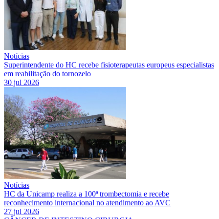
Notícias
Superintendente do HC recebe fisioterapeutas europeus especialistas
em reabilitação do tornozelo
30 jul 2026
Notícias
HC da Unicamp realiza a 100ª trombectomia e recebe
reconhecimento internacional no atendimento ao AVC
27 jul 2026