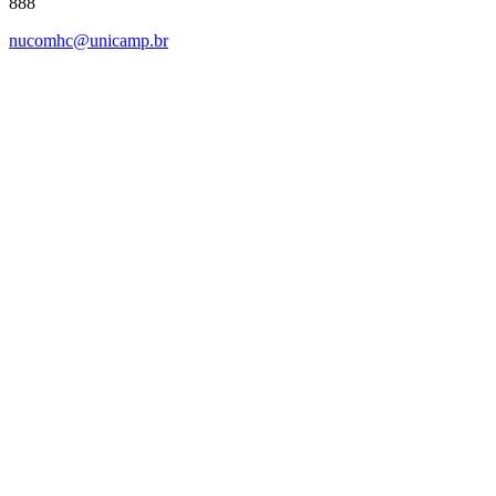
888
nucomhc@unicamp.br
Link para o Facebook
Link para o Instagram
Link para o Youtube