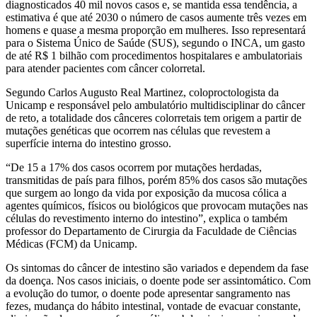
diagnosticados 40 mil novos casos e, se mantida essa tendência, a
estimativa é que até 2030 o número de casos aumente três vezes em
homens e quase a mesma proporção em mulheres. Isso representará
para o Sistema Único de Saúde (SUS), segundo o INCA, um gasto
de até R$ 1 bilhão com procedimentos hospitalares e ambulatoriais
para atender pacientes com câncer colorretal.
Segundo Carlos Augusto Real Martinez, coloproctologista da
Unicamp e responsável pelo ambulatório multidisciplinar do câncer
de reto, a totalidade dos cânceres colorretais tem origem a partir de
mutações genéticas que ocorrem nas células que revestem a
superfície interna do intestino grosso.
“De 15 a 17% dos casos ocorrem por mutações herdadas,
transmitidas de país para filhos, porém 85% dos casos são mutações
que surgem ao longo da vida por exposição da mucosa cólica a
agentes químicos, físicos ou biológicos que provocam mutações nas
células do revestimento interno do intestino”, explica o também
professor do Departamento de Cirurgia da Faculdade de Ciências
Médicas (FCM) da Unicamp.
Os sintomas do câncer de intestino são variados e dependem da fase
da doença. Nos casos iniciais, o doente pode ser assintomático. Com
a evolução do tumor, o doente pode apresentar sangramento nas
fezes, mudança do hábito intestinal, vontade de evacuar constante,