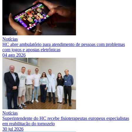
Notícias
HC abre ambulatório para atendimento de pessoas com problemas
com jogos e apostas eletrônicas
04 ago 2026
Notícias
Superintendente do HC recebe fisioterapeutas europeus especialistas
em reabilitação do tornozelo
30 jul 2026