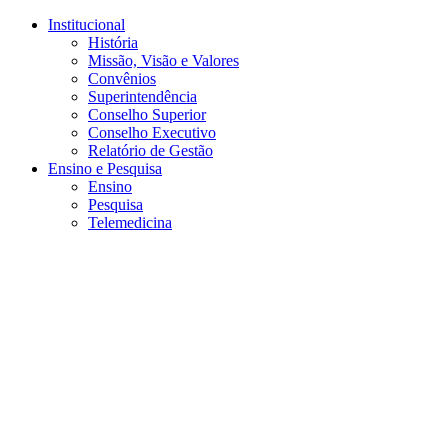
Conteúdo principal
Menu principal
Rodapé
Institucional
História
Missão, Visão e Valores
Convênios
Superintendência
Conselho Superior
Conselho Executivo
Relatório de Gestão
Ensino e Pesquisa
Ensino
Pesquisa
Telemedicina
Aumentar fonte
Diminuir fonte