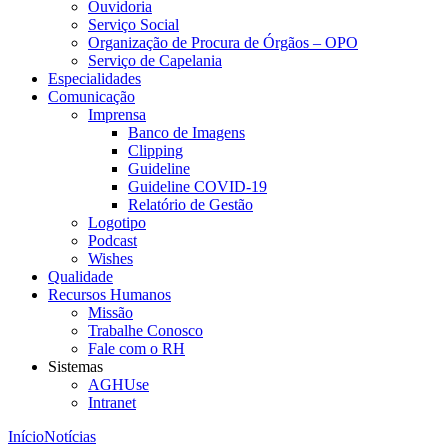
Ouvidoria
Serviço Social
Organização de Procura de Órgãos – OPO
Serviço de Capelania
Especialidades
Comunicação
Imprensa
Banco de Imagens
Clipping
Guideline
Guideline COVID-19
Relatório de Gestão
Logotipo
Podcast
Wishes
Qualidade
Recursos Humanos
Missão
Trabalhe Conosco
Fale com o RH
Sistemas
AGHUse
Intranet
Início
Notícias