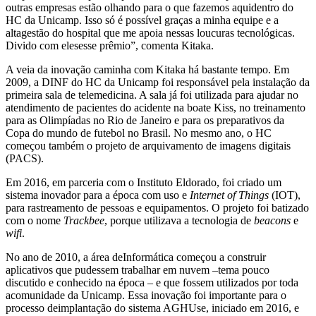
outras empresas estão olhando para o que fazemos aquidentro do
HC da Unicamp. Isso só é possível graças a minha equipe e a
altagestão do hospital que me apoia nessas loucuras tecnológicas.
Divido com elesesse prêmio”, comenta Kitaka.
A veia da inovação caminha com Kitaka há bastante tempo. Em
2009, a DINF do HC da Unicamp foi responsável pela instalação da
primeira sala de telemedicina. A sala já foi utilizada para ajudar no
atendimento de pacientes do acidente na boate Kiss, no treinamento
para as Olimpíadas no Rio de Janeiro e para os preparativos da
Copa do mundo de futebol no Brasil. No mesmo ano, o HC
começou também o projeto de arquivamento de imagens digitais
(PACS).
Em 2016, em parceria com o Instituto Eldorado, foi criado um
sistema inovador para a época com uso e
Internet of Things
(IOT),
para rastreamento de pessoas e equipamentos. O projeto foi batizado
com o nome
Trackbee
, porque utilizava a tecnologia de
beacons
e
wifi
.
No ano de 2010, a área deInformática começou a construir
aplicativos que pudessem trabalhar em nuvem –tema pouco
discutido e conhecido na época – e que fossem utilizados por toda
acomunidade da Unicamp. Essa inovação foi importante para o
processo deimplantação do sistema AGHUse, iniciado em 2016, e