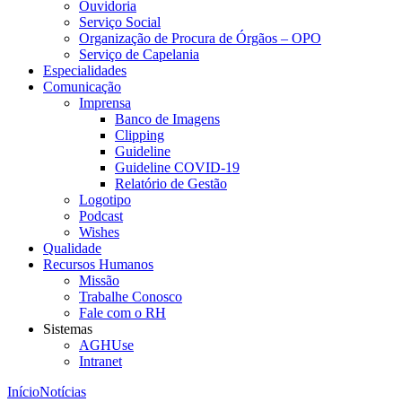
Ouvidoria
Serviço Social
Organização de Procura de Órgãos – OPO
Serviço de Capelania
Especialidades
Comunicação
Imprensa
Banco de Imagens
Clipping
Guideline
Guideline COVID-19
Relatório de Gestão
Logotipo
Podcast
Wishes
Qualidade
Recursos Humanos
Missão
Trabalhe Conosco
Fale com o RH
Sistemas
AGHUse
Intranet
Início
Notícias