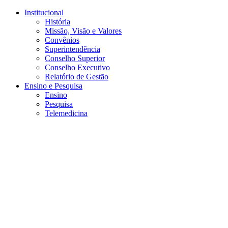
Conteúdo principal
Menu principal
Rodapé
Institucional
História
Missão, Visão e Valores
Convênios
Superintendência
Conselho Superior
Conselho Executivo
Relatório de Gestão
Ensino e Pesquisa
Ensino
Pesquisa
Telemedicina
Aumentar fonte
Diminuir fonte