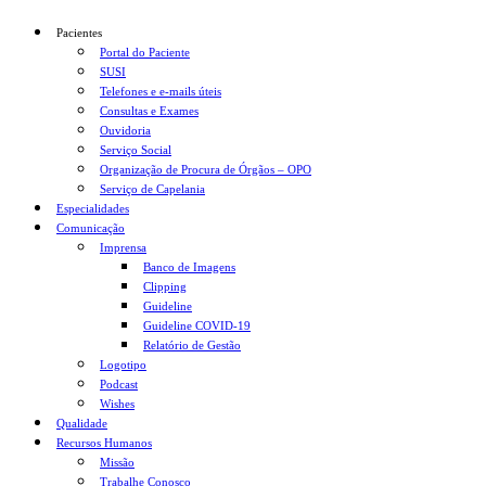
Pacientes
Portal do Paciente
SUSI
Telefones e e-mails úteis
Consultas e Exames
Ouvidoria
Serviço Social
Organização de Procura de Órgãos – OPO
Serviço de Capelania
Especialidades
Comunicação
Imprensa
Banco de Imagens
Clipping
Guideline
Guideline COVID-19
Relatório de Gestão
Logotipo
Podcast
Wishes
Qualidade
Recursos Humanos
Missão
Trabalhe Conosco