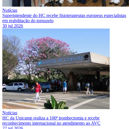
Notícias
Superintendente do HC recebe fisioterapeutas europeus especialistas
em reabilitação do tornozelo
30 jul 2026
Notícias
HC da Unicamp realiza a 100ª trombectomia e recebe
reconhecimento internacional no atendimento ao AVC
27 jul 2026