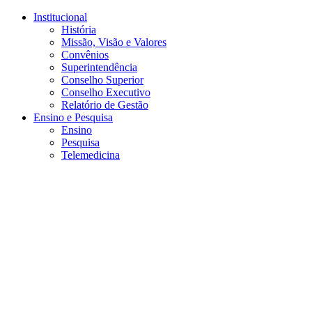
Conteúdo principal
Menu principal
Rodapé
Institucional
História
Missão, Visão e Valores
Convênios
Superintendência
Conselho Superior
Conselho Executivo
Relatório de Gestão
Ensino e Pesquisa
Ensino
Pesquisa
Telemedicina
Aumentar fonte
Diminuir fonte