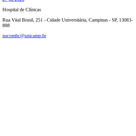
Hospital de Clínicas
Rua Vital Brasil, 251 - Cidade Universitária, Campinas - SP, 13083-
888
nucomhc@unicamp.br
Link para o Facebook
Link para o Instagram
Link para o Youtube