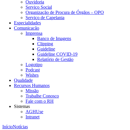
Ouvidoria
Serviço Social
Organização de Procura de Órgãos – OPO
Serviço de Capelania
Especialidades
Comunicação
Imprensa
Banco de Imagens
Clipping
Guideline
Guideline COVID-19
Relatório de Gestão
Logotipo
Podcast
Wishes
Qualidade
Recursos Humanos
Missão
Trabalhe Conosco
Fale com o RH
Sistemas
AGHUse
Intranet
Início
Notícias