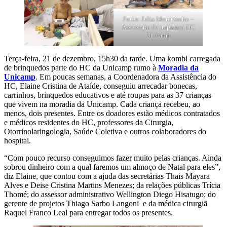
Fotos: Julia Moretzsohn –
Assessoria de imprensa HC
Unicamp
Terça-feira, 21 de dezembro, 15h30 da tarde. Uma kombi carregada
de brinquedos parte do HC da Unicamp rumo à
Moradia da
Unicamp
. Em poucas semanas, a Coordenadora da Assistência do
HC, Elaine Cristina de Ataíde, conseguiu arrecadar bonecas,
carrinhos, brinquedos educativos e até roupas para as 37 crianças
que vivem na moradia da Unicamp. Cada criança recebeu, ao
menos, dois presentes. Entre os doadores estão médicos contratados
e médicos residentes do HC, professores da Cirurgia,
Otorrinolaringologia, Saúde Coletiva e outros colaboradores do
hospital.
“Com pouco recurso conseguimos fazer muito pelas crianças. Ainda
sobrou dinheiro com a qual faremos um almoço de Natal para eles”,
diz Elaine, que contou com a ajuda das secretárias Thais Mayara
Alves e Deise Cristina Martins Menezes; da relações públicas Trícia
Thomé; do assessor administrativo Wellington Diego Hisatugo; do
gerente de projetos Thiago Sarbo Langoni e da médica cirurgiã
Raquel Franco Leal para entregar todos os presentes.