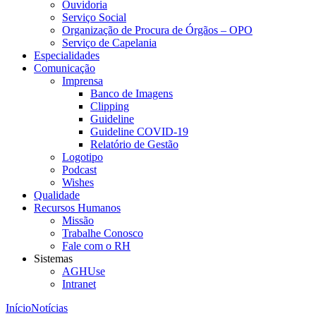
Ouvidoria
Serviço Social
Organização de Procura de Órgãos – OPO
Serviço de Capelania
Especialidades
Comunicação
Imprensa
Banco de Imagens
Clipping
Guideline
Guideline COVID-19
Relatório de Gestão
Logotipo
Podcast
Wishes
Qualidade
Recursos Humanos
Missão
Trabalhe Conosco
Fale com o RH
Sistemas
AGHUse
Intranet
Início
Notícias