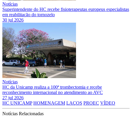
Notícias
Superintendente do HC recebe fisioterapeutas europeus especialistas
em reabilitação do tornozelo
30 jul 2026
Notícias
HC da Unicamp realiza a 100ª trombectomia e recebe
reconhecimento internacional no atendimento ao AVC
27 jul 2026
HC UNICAMP
HOMENAGEM
LAÇOS
PROEC
VÍDEO
Notícias Relacionadas