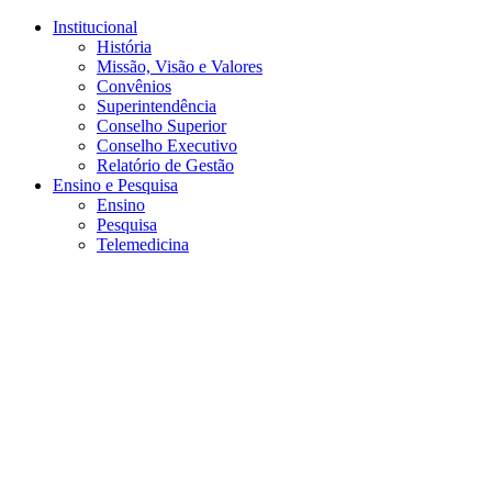
Conteúdo principal
Menu principal
Rodapé
Institucional
História
Missão, Visão e Valores
Convênios
Superintendência
Conselho Superior
Conselho Executivo
Relatório de Gestão
Ensino e Pesquisa
Ensino
Pesquisa
Telemedicina
Aumentar fonte
Diminuir fonte