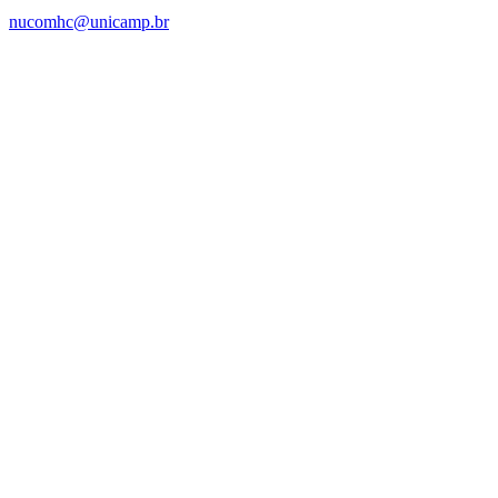
nucomhc@unicamp.br
Link para o Facebook
Link para o Instagram
Link para o Youtube