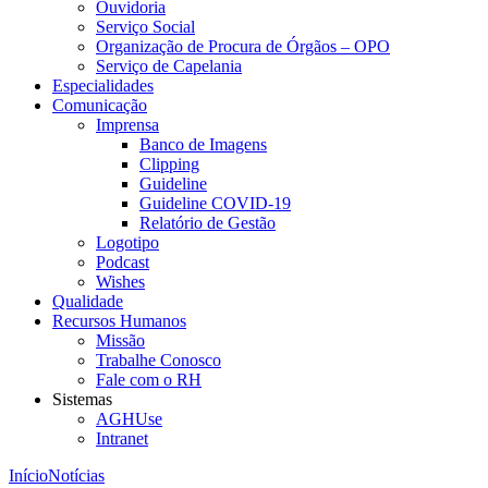
Ouvidoria
Serviço Social
Organização de Procura de Órgãos – OPO
Serviço de Capelania
Especialidades
Comunicação
Imprensa
Banco de Imagens
Clipping
Guideline
Guideline COVID-19
Relatório de Gestão
Logotipo
Podcast
Wishes
Qualidade
Recursos Humanos
Missão
Trabalhe Conosco
Fale com o RH
Sistemas
AGHUse
Intranet
Início
Notícias