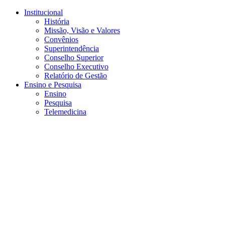
Conteúdo principal
Menu principal
Rodapé
Institucional
História
Missão, Visão e Valores
Convênios
Superintendência
Conselho Superior
Conselho Executivo
Relatório de Gestão
Ensino e Pesquisa
Ensino
Pesquisa
Telemedicina
Aumentar fonte
Diminuir fonte