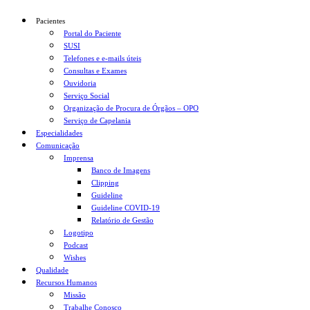
Pacientes
Portal do Paciente
SUSI
Telefones e e-mails úteis
Consultas e Exames
Ouvidoria
Serviço Social
Organização de Procura de Órgãos – OPO
Serviço de Capelania
Especialidades
Comunicação
Imprensa
Banco de Imagens
Clipping
Guideline
Guideline COVID-19
Relatório de Gestão
Logotipo
Podcast
Wishes
Qualidade
Recursos Humanos
Missão
Trabalhe Conosco