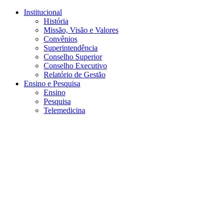
Conteúdo principal
Menu principal
Rodapé
Institucional
História
Missão, Visão e Valores
Convênios
Superintendência
Conselho Superior
Conselho Executivo
Relatório de Gestão
Ensino e Pesquisa
Ensino
Pesquisa
Telemedicina
Aumentar fonte
Diminuir fonte