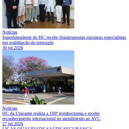
Notícias
Superintendente do HC recebe fisioterapeutas europeus especialistas
em reabilitação do tornozelo
30 jul 2026
Notícias
HC da Unicamp realiza a 100ª trombectomia e recebe
reconhecimento internacional no atendimento ao AVC
27 jul 2026
LIGAS
QUALIDADE
SAÚDE
SEGURANÇA