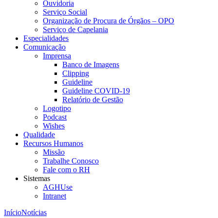
Ouvidoria
Serviço Social
Organização de Procura de Órgãos – OPO
Serviço de Capelania
Especialidades
Comunicação
Imprensa
Banco de Imagens
Clipping
Guideline
Guideline COVID-19
Relatório de Gestão
Logotipo
Podcast
Wishes
Qualidade
Recursos Humanos
Missão
Trabalhe Conosco
Fale com o RH
Sistemas
AGHUse
Intranet
Início
Notícias