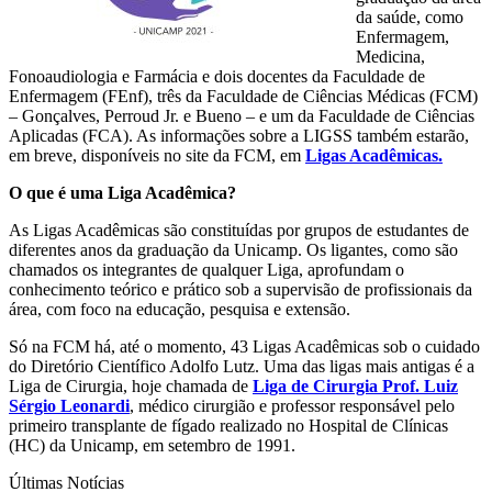
da saúde, como
Enfermagem,
Medicina,
Fonoaudiologia e Farmácia e dois docentes da Faculdade de
Enfermagem (FEnf), três da Faculdade de Ciências Médicas (FCM)
– Gonçalves, Perroud Jr. e Bueno – e um da Faculdade de Ciências
Aplicadas (FCA). As informações sobre a LIGSS também estarão,
em breve, disponíveis no site da FCM, em
Ligas Acadêmicas.
O que é uma Liga Acadêmica?
As Ligas Acadêmicas são constituídas por grupos de estudantes de
diferentes anos da graduação da Unicamp. Os ligantes, como são
chamados os integrantes de qualquer Liga, aprofundam o
conhecimento teórico e prático sob a supervisão de profissionais da
área, com foco na educação, pesquisa e extensão.
Só na FCM há, até o momento, 43 Ligas Acadêmicas sob o cuidado
do Diretório Científico Adolfo Lutz. Uma das ligas mais antigas é a
Liga de Cirurgia, hoje chamada de
Liga de Cirurgia Prof. Luiz
Sérgio Leonardi
, médico cirurgião e professor responsável pelo
primeiro transplante de fígado realizado no Hospital de Clínicas
(HC) da Unicamp, em setembro de 1991.
Últimas Notícias