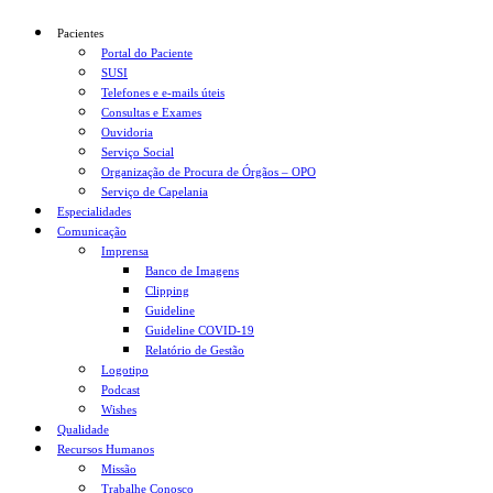
Pacientes
Portal do Paciente
SUSI
Telefones e e-mails úteis
Consultas e Exames
Ouvidoria
Serviço Social
Organização de Procura de Órgãos – OPO
Serviço de Capelania
Especialidades
Comunicação
Imprensa
Banco de Imagens
Clipping
Guideline
Guideline COVID-19
Relatório de Gestão
Logotipo
Podcast
Wishes
Qualidade
Recursos Humanos
Missão
Trabalhe Conosco