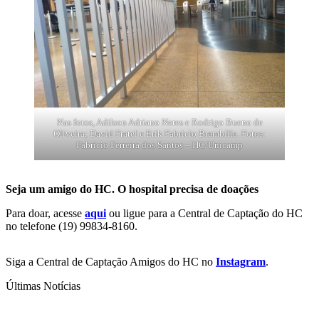
Nas fotos, Adilson Adriano Neres e Rodrigo Bueno de
Oliveira; David Fratel e Erik Fabricio Brambilla. Fotos:
Fabrício Ferreira dos Santos – HC/Unicamp
Seja um amigo do HC. O hospital precisa de doações
Para doar, acesse
aqui
ou ligue para a Central de Captação do HC
no telefone (19) 99834-8160.
Siga a Central de Captação Amigos do HC no
Instagram
.
Últimas Notícias