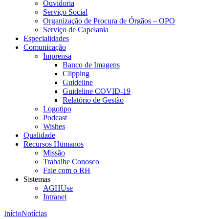
Ouvidoria
Serviço Social
Organização de Procura de Órgãos – OPO
Serviço de Capelania
Especialidades
Comunicação
Imprensa
Banco de Imagens
Clipping
Guideline
Guideline COVID-19
Relatório de Gestão
Logotipo
Podcast
Wishes
Qualidade
Recursos Humanos
Missão
Trabalhe Conosco
Fale com o RH
Sistemas
AGHUse
Intranet
Início
Notícias