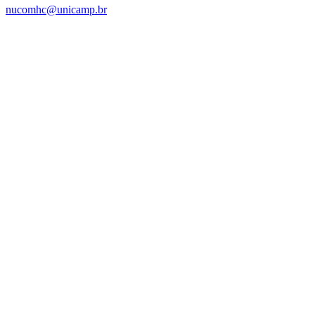
nucomhc@unicamp.br
Link para o Facebook
Link para o Instagram
Link para o Youtube