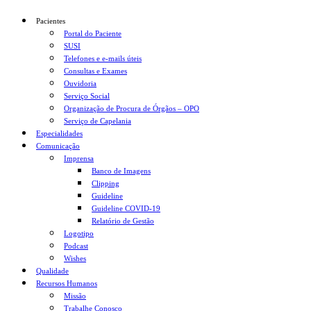
Pacientes
Portal do Paciente
SUSI
Telefones e e-mails úteis
Consultas e Exames
Ouvidoria
Serviço Social
Organização de Procura de Órgãos – OPO
Serviço de Capelania
Especialidades
Comunicação
Imprensa
Banco de Imagens
Clipping
Guideline
Guideline COVID-19
Relatório de Gestão
Logotipo
Podcast
Wishes
Qualidade
Recursos Humanos
Missão
Trabalhe Conosco