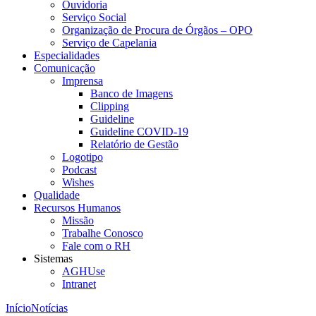
Ouvidoria
Serviço Social
Organização de Procura de Órgãos – OPO
Serviço de Capelania
Especialidades
Comunicação
Imprensa
Banco de Imagens
Clipping
Guideline
Guideline COVID-19
Relatório de Gestão
Logotipo
Podcast
Wishes
Qualidade
Recursos Humanos
Missão
Trabalhe Conosco
Fale com o RH
Sistemas
AGHUse
Intranet
Início
Notícias