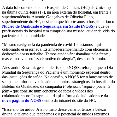
A data foi comemorada no Hospital de Clínicas (HC) da Unicamp
na última quinta-feira (17), na área externa do hospital, em frente à
superintendência. Antonio Gonçalves de Oliveira Filho,
superintendente do HC, destacou que há sete anos o hospital criou o
Núcleo de Qualidade e Segurança em Saúde (NQSS)
e que os
profissionais do hospital tem cumprido sua missão: cuidar da vida do
paciente e da comunidade.
“Mesmo navigência da pandemia de covid-19, estamos aqui
celebrando essa jornada. Estamosdesempenhando com eficiência e
dedicação nosso trabalho. Temos ainda váriasbatalhas pela frente,
mas vamos vencer. Isso é motivo de alegria”, destacouAntonio.
Alessandra Roscani, gestora de risco do NQSS, reforçou que o Dia
Mundial da Segurança do Paciente é um momento especial dentro
das instituições de saúde. Na ocasião, o NQSS fez o lançamento de
seu painel informativo situado em pontos estratégicos do hospital, do
Boletim da Qualidade, da campanha
Profissional seguro, paciente
feliz
– que consiste num concurso de fotos e vídeos dos
colaboradores no Instagram –, da plataforma de indicadores e da
nova página do NQSS
dentro da intranet do site do HC.
“Esse ano foi árduo. Até no meio desse cenário, temos a beleza
divina, o talento que recebemos e o potencial de unidos fazermos