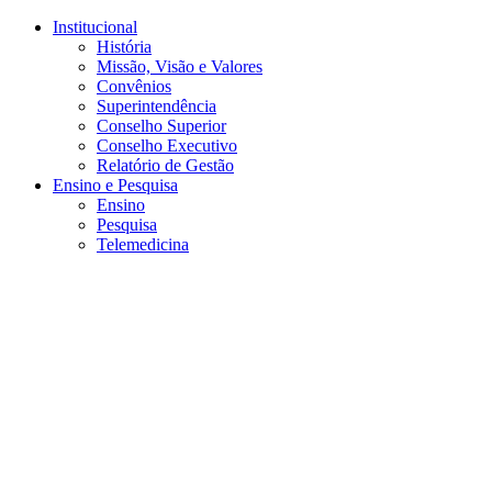
Conteúdo principal
Menu principal
Rodapé
Institucional
História
Missão, Visão e Valores
Convênios
Superintendência
Conselho Superior
Conselho Executivo
Relatório de Gestão
Ensino e Pesquisa
Ensino
Pesquisa
Telemedicina
Aumentar fonte
Diminuir fonte