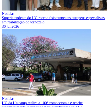
Notícias
Superintendente do HC recebe fisioterapeutas europeus especialistas
em reabilitação do tornozelo
30 jul 2026
Notícias
HC da Unicamp realiza a 100ª trombectomia e recebe