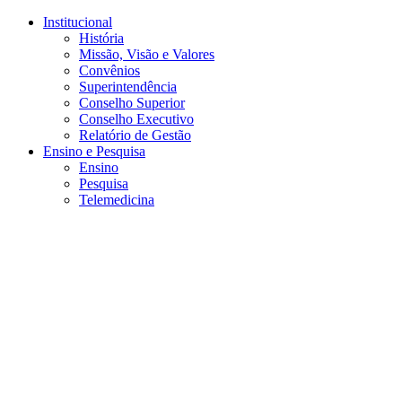
Conteúdo principal
Menu principal
Rodapé
Institucional
História
Missão, Visão e Valores
Convênios
Superintendência
Conselho Superior
Conselho Executivo
Relatório de Gestão
Ensino e Pesquisa
Ensino
Pesquisa
Telemedicina
Aumentar fonte
Diminuir fonte