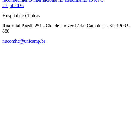
reconhecimento internacional no atendimento ao AVC
27 jul 2026
Hospital de Clínicas
Rua Vital Brasil, 251 - Cidade Universitária, Campinas - SP, 13083-
888
nucomhc@unicamp.br
Link para o Facebook
Link para o Instagram