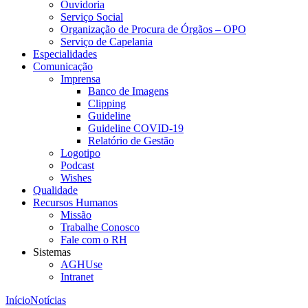
Ouvidoria
Serviço Social
Organização de Procura de Órgãos – OPO
Serviço de Capelania
Especialidades
Comunicação
Imprensa
Banco de Imagens
Clipping
Guideline
Guideline COVID-19
Relatório de Gestão
Logotipo
Podcast
Wishes
Qualidade
Recursos Humanos
Missão
Trabalhe Conosco
Fale com o RH
Sistemas
AGHUse
Intranet
Início
Notícias