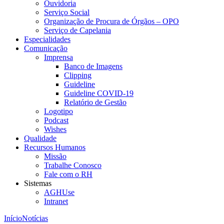
Ouvidoria
Serviço Social
Organização de Procura de Órgãos – OPO
Serviço de Capelania
Especialidades
Comunicação
Imprensa
Banco de Imagens
Clipping
Guideline
Guideline COVID-19
Relatório de Gestão
Logotipo
Podcast
Wishes
Qualidade
Recursos Humanos
Missão
Trabalhe Conosco
Fale com o RH
Sistemas
AGHUse
Intranet
Início
Notícias