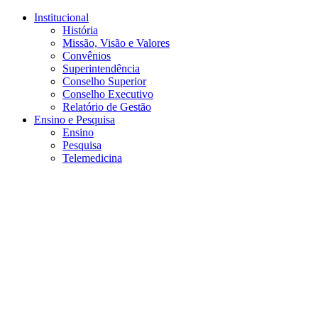
Conteúdo principal
Menu principal
Rodapé
Institucional
História
Missão, Visão e Valores
Convênios
Superintendência
Conselho Superior
Conselho Executivo
Relatório de Gestão
Ensino e Pesquisa
Ensino
Pesquisa
Telemedicina
Aumentar fonte
Diminuir fonte