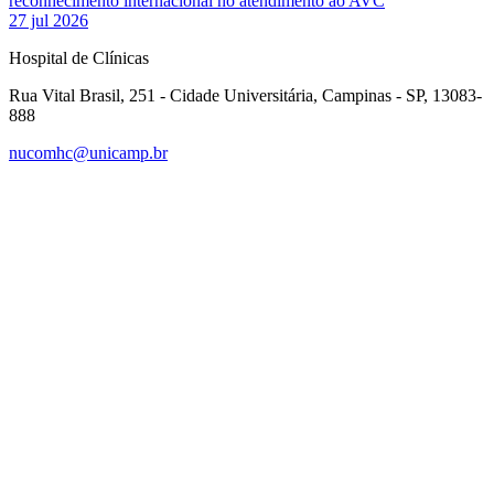
reconhecimento internacional no atendimento ao AVC
27 jul 2026
Hospital de Clínicas
Rua Vital Brasil, 251 - Cidade Universitária, Campinas - SP, 13083-
888
nucomhc@unicamp.br
Link para o Facebook
Link para o Instagram