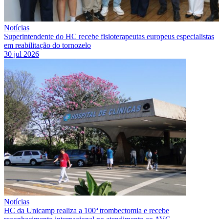
Notícias
Superintendente do HC recebe fisioterapeutas europeus especialistas
em reabilitação do tornozelo
30 jul 2026
Notícias
HC da Unicamp realiza a 100ª trombectomia e recebe