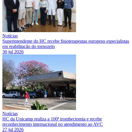
Notícias
Superintendente do HC recebe fisioterapeutas europeus especialistas
em reabilitação do tornozelo
30 jul 2026
Notícias
HC da Unicamp realiza a 100ª trombectomia e recebe
reconhecimento internacional no atendimento ao AVC
27 jul 2026