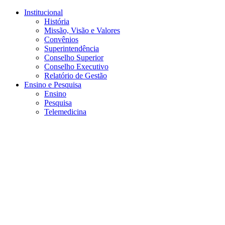
Conteúdo principal
Menu principal
Rodapé
Institucional
História
Missão, Visão e Valores
Convênios
Superintendência
Conselho Superior
Conselho Executivo
Relatório de Gestão
Ensino e Pesquisa
Ensino
Pesquisa
Telemedicina
Aumentar fonte
Diminuir fonte