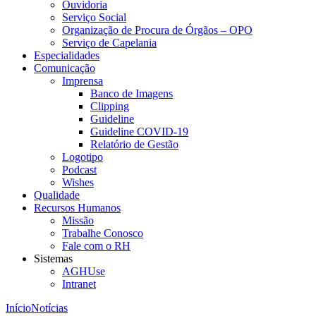
Ouvidoria
Serviço Social
Organização de Procura de Órgãos – OPO
Serviço de Capelania
Especialidades
Comunicação
Imprensa
Banco de Imagens
Clipping
Guideline
Guideline COVID-19
Relatório de Gestão
Logotipo
Podcast
Wishes
Qualidade
Recursos Humanos
Missão
Trabalhe Conosco
Fale com o RH
Sistemas
AGHUse
Intranet
Início
Notícias