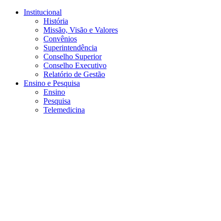
Conteúdo principal
Menu principal
Rodapé
Institucional
História
Missão, Visão e Valores
Convênios
Superintendência
Conselho Superior
Conselho Executivo
Relatório de Gestão
Ensino e Pesquisa
Ensino
Pesquisa
Telemedicina
Aumentar fonte
Diminuir fonte