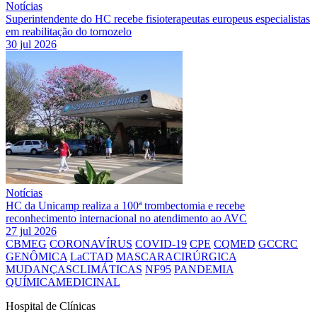
Notícias
Superintendente do HC recebe fisioterapeutas europeus especialistas
em reabilitação do tornozelo
30 jul 2026
Notícias
HC da Unicamp realiza a 100ª trombectomia e recebe
reconhecimento internacional no atendimento ao AVC
27 jul 2026
CBMEG
CORONAVÍRUS
COVID-19
CPE
CQMED
GCCRC
GENÔMICA
LaCTAD
MASCARACIRÚRGICA
MUDANÇASCLIMÁTICAS
NF95
PANDEMIA
QUÍMICAMEDICINAL
Hospital de Clínicas