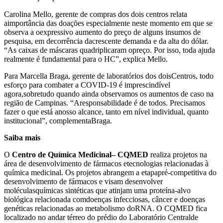
Carolina Mello, gerente de compras dos dois centros relata
aimportância das doações especialmente neste momento em que se
observa a oexpressivo aumento do preço de alguns insumos de
pesquisa, em decorrência dacrescente demanda e da alta do dólar.
“As caixas de máscaras quadriplicaram opreço. Por isso, toda ajuda
realmente é fundamental para o HC”, explica Mello.
Para Marcella Braga, gerente de laboratórios dos doisCentros, todo
esforço para combater a COVID-19 é imprescindível
agora,sobretudo quando ainda observamos os aumentos de caso na
região de Campinas. “Aresponsabilidade é de todos. Precisamos
fazer o que está anosso alcance, tanto em nível individual, quanto
institucional”, complementaBraga.
Saiba mais
O
Centro de Química Medicinal– CQMED
realiza projetos na
área de desenvolvimento de fármacos etecnologias relacionadas à
química medicinal. Os projetos abrangem a etapapré-competitiva do
desenvolvimento de fármacos e visam desenvolver
moléculasquímicas sintéticas que atinjam uma proteína-alvo
biológica relacionada comdoenças infecciosas, câncer e doenças
genéticas relacionadas ao metabolismo doRNA. O CQMED fica
localizado no andar térreo do prédio do Laboratório Centralde