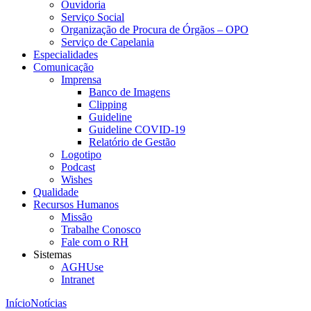
Ouvidoria
Serviço Social
Organização de Procura de Órgãos – OPO
Serviço de Capelania
Especialidades
Comunicação
Imprensa
Banco de Imagens
Clipping
Guideline
Guideline COVID-19
Relatório de Gestão
Logotipo
Podcast
Wishes
Qualidade
Recursos Humanos
Missão
Trabalhe Conosco
Fale com o RH
Sistemas
AGHUse
Intranet
Início
Notícias