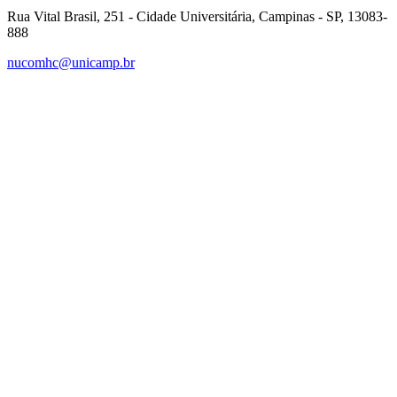
Rua Vital Brasil, 251 - Cidade Universitária, Campinas - SP, 13083-
888
nucomhc@unicamp.br
Link para o Facebook
Link para o Instagram
Link para o Youtube