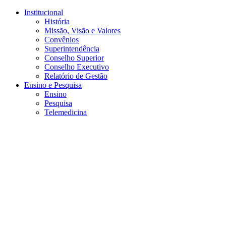
Conteúdo principal
Menu principal
Rodapé
Institucional
História
Missão, Visão e Valores
Convênios
Superintendência
Conselho Superior
Conselho Executivo
Relatório de Gestão
Ensino e Pesquisa
Ensino
Pesquisa
Telemedicina
Aumentar fonte
Diminuir fonte