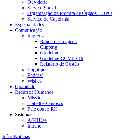
Ouvidoria
Serviço Social
Organização de Procura de Órgãos – OPO
Serviço de Capelania
Especialidades
Comunicação
Imprensa
Banco de Imagens
Clipping
Guideline
Guideline COVID-19
Relatório de Gestão
Logotipo
Podcast
Wishes
Qualidade
Recursos Humanos
Missão
Trabalhe Conosco
Fale com o RH
Sistemas
AGHUse
Intranet
Início
Notícias