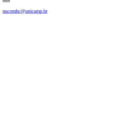
888
nucomhc@unicamp.br
Link para o Facebook
Link para o Instagram
Link para o Youtube