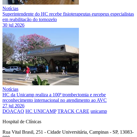
Notícias
Superintendente do HC recebe fisioterapeutas europeus especialistas
em reabilitação do tornozelo
30 jul 2026
Notícias
HC da Unicamp realiza a 100ª trombectomia e recebe
reconhecimento internacional no atendimento ao AVC
27 jul 2026
DOAÇAO
HC UNICAMP
TRACK CARE
unicamp
Hospital de Clínicas
Rua Vital Brasil, 251 - Cidade Universitária, Campinas - SP, 13083-