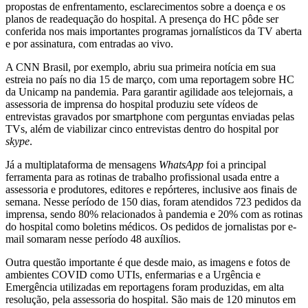
propostas de enfrentamento, esclarecimentos sobre a doença e os
planos de readequação do hospital. A presença do HC pôde ser
conferida nos mais importantes programas jornalísticos da TV aberta
e por assinatura, com entradas ao vivo.
A CNN Brasil, por exemplo, abriu sua primeira notícia em sua
estreia no país no dia 15 de março, com uma reportagem sobre HC
da Unicamp na pandemia. Para garantir agilidade aos telejornais, a
assessoria de imprensa do hospital produziu sete vídeos de
entrevistas gravados por smartphone com perguntas enviadas pelas
TVs, além de viabilizar cinco entrevistas dentro do hospital por
skype
.
Já a multiplataforma de mensagens
WhatsApp
foi a principal
ferramenta para as rotinas de trabalho profissional usada entre a
assessoria e produtores, editores e repórteres, inclusive aos finais de
semana. Nesse período de 150 dias, foram atendidos 723 pedidos da
imprensa, sendo 80% relacionados à pandemia e 20% com as rotinas
do hospital como boletins médicos. Os pedidos de jornalistas por e-
mail somaram nesse período 48 auxílios.
Outra questão importante é que desde maio, as imagens e fotos de
ambientes COVID como UTIs, enfermarias e a Urgência e
Emergência utilizadas em reportagens foram produzidas, em alta
resolução, pela assessoria do hospital. São mais de 120 minutos em