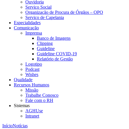
Ouvidoria
Serviço Social
Organização de Procura de Órgãos – OPO
Serviço de Capelania
Especialidades
Comunicação
Imprensa
Banco de Imagens
Clipping
Guideline
Guideline COVID-19
Relatório de Gestão
Logotipo
Podcast
Wishes
Qualidade
Recursos Humanos
Missão
Trabalhe Conosco
Fale com o RH
Sistemas
AGHUse
Intranet
Início
Notícias