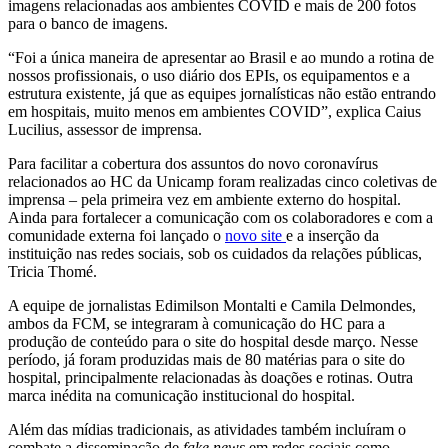
imagens relacionadas aos ambientes COVID e mais de 200 fotos
para o banco de imagens.
“Foi a única maneira de apresentar ao Brasil e ao mundo a rotina de
nossos profissionais, o uso diário dos EPIs, os equipamentos e a
estrutura existente, já que as equipes jornalísticas não estão entrando
em hospitais, muito menos em ambientes COVID”, explica Caius
Lucilius, assessor de imprensa.
Para facilitar a cobertura dos assuntos do novo coronavírus
relacionados ao HC da Unicamp foram realizadas cinco coletivas de
imprensa – pela primeira vez em ambiente externo do hospital.
Ainda para fortalecer a comunicação com os colaboradores e com a
comunidade externa foi lançado o
novo site
e a inserção da
instituição nas redes sociais, sob os cuidados da relações públicas,
Tricia Thomé.
A equipe de jornalistas Edimilson Montalti e Camila Delmondes,
ambos da FCM, se integraram à comunicação do HC para a
produção de conteúdo para o site do hospital desde março. Nesse
período, já foram produzidas mais de 80 matérias para o site do
hospital, principalmente relacionadas às doações e rotinas. Outra
marca inédita na comunicação institucional do hospital.
Além das mídias tradicionais, as atividades também incluíram o
combate a disseminação de
fake news
em redes sociais como