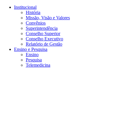
Conteúdo principal
Menu principal
Rodapé
Institucional
História
Missão, Visão e Valores
Convênios
Superintendência
Conselho Superior
Conselho Executivo
Relatório de Gestão
Ensino e Pesquisa
Ensino
Pesquisa
Telemedicina
Aumentar fonte
Diminuir fonte