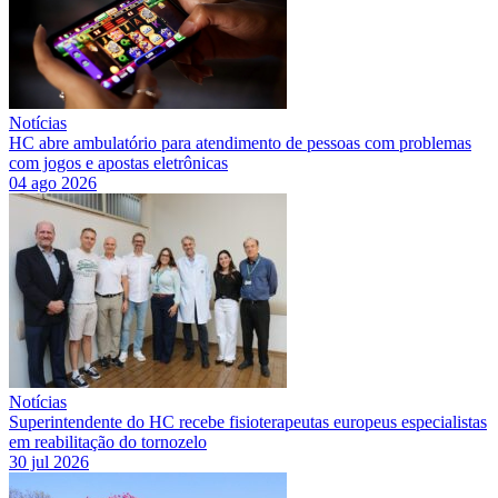
Notícias
HC abre ambulatório para atendimento de pessoas com problemas
com jogos e apostas eletrônicas
04 ago 2026
Notícias
Superintendente do HC recebe fisioterapeutas europeus especialistas
em reabilitação do tornozelo
30 jul 2026