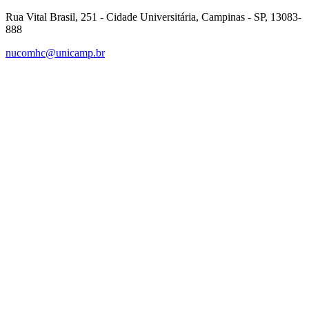
Rua Vital Brasil, 251 - Cidade Universitária, Campinas - SP, 13083-
888
nucomhc@unicamp.br
Link para o Facebook
Link para o Instagram
Link para o Youtube