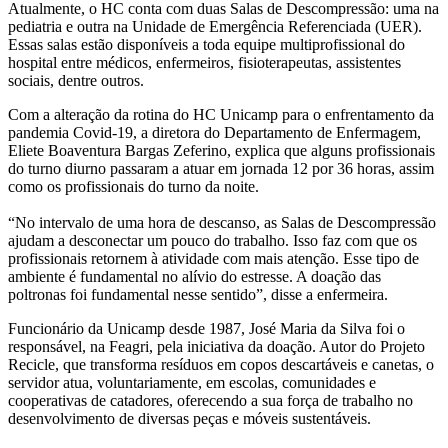
Atualmente, o HC conta com duas Salas de Descompressão: uma na
pediatria e outra na Unidade de Emergência Referenciada (UER).
Essas salas estão disponíveis a toda equipe multiprofissional do
hospital entre médicos, enfermeiros, fisioterapeutas, assistentes
sociais, dentre outros.
Com a alteração da rotina do HC Unicamp para o enfrentamento da
pandemia Covid-19, a diretora do Departamento de Enfermagem,
Eliete Boaventura Bargas Zeferino, explica que alguns profissionais
do turno diurno passaram a atuar em jornada 12 por 36 horas, assim
como os profissionais do turno da noite.
“No intervalo de uma hora de descanso, as Salas de Descompressão
ajudam a desconectar um pouco do trabalho. Isso faz com que os
profissionais retornem à atividade com mais atenção. Esse tipo de
ambiente é fundamental no alívio do estresse. A doação das
poltronas foi fundamental nesse sentido”, disse a enfermeira.
Funcionário da Unicamp desde 1987, José Maria da Silva foi o
responsável, na Feagri, pela iniciativa da doação. Autor do Projeto
Recicle, que transforma resíduos em copos descartáveis e canetas, o
servidor atua, voluntariamente, em escolas, comunidades e
cooperativas de catadores, oferecendo a sua força de trabalho no
desenvolvimento de diversas peças e móveis sustentáveis.