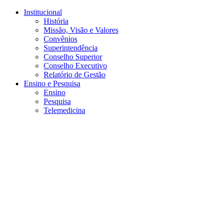
Conteúdo principal
Menu principal
Rodapé
Institucional
História
Missão, Visão e Valores
Convênios
Superintendência
Conselho Superior
Conselho Executivo
Relatório de Gestão
Ensino e Pesquisa
Ensino
Pesquisa
Telemedicina
Aumentar fonte
Diminuir fonte