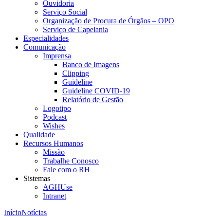
Ouvidoria
Serviço Social
Organização de Procura de Órgãos – OPO
Serviço de Capelania
Especialidades
Comunicação
Imprensa
Banco de Imagens
Clipping
Guideline
Guideline COVID-19
Relatório de Gestão
Logotipo
Podcast
Wishes
Qualidade
Recursos Humanos
Missão
Trabalhe Conosco
Fale com o RH
Sistemas
AGHUse
Intranet
Início
Notícias