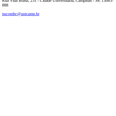
Rua Vital Brasil, 251 - Cidade Universitária, Campinas - SP, 13083-
888
nucomhc@unicamp.br
Link para o Facebook
Link para o Instagram
Link para o Youtube