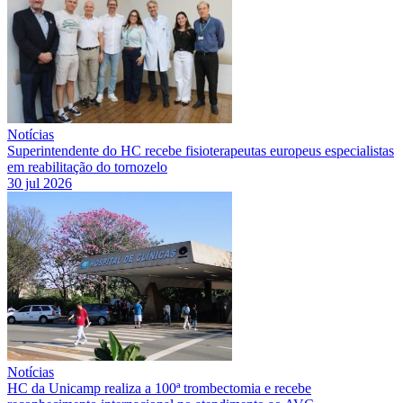
Notícias
Superintendente do HC recebe fisioterapeutas europeus especialistas
em reabilitação do tornozelo
30 jul 2026
Notícias
HC da Unicamp realiza a 100ª trombectomia e recebe