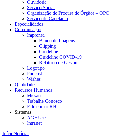
Ouvidoria
Serviço Social
Organização de Procura de Órgãos – OPO
Serviço de Capelania
Especialidades
Comunicação
Imprensa
Banco de Imagens
Clipping
Guideline
Guideline COVID-19
Relatório de Gestão
Logotipo
Podcast
Wishes
Qualidade
Recursos Humanos
Missão
Trabalhe Conosco
Fale com o RH
Sistemas
AGHUse
Intranet
Início
Notícias