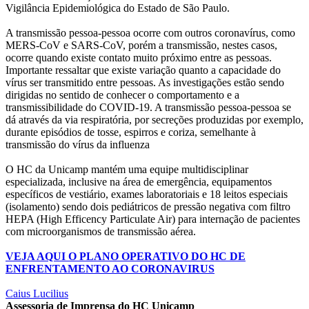
Vigilância Epidemiológica do Estado de São Paulo.
A transmissão pessoa-pessoa ocorre com outros coronavírus, como
MERS-CoV e SARS-CoV, porém a transmissão, nestes casos,
ocorre quando existe contato muito próximo entre as pessoas.
Importante ressaltar que existe variação quanto a capacidade do
vírus ser transmitido entre pessoas. As investigações estão sendo
dirigidas no sentido de conhecer o comportamento e a
transmissibilidade do COVID-19. A transmissão pessoa-pessoa se
dá através da via respiratória, por secreções produzidas por exemplo,
durante episódios de tosse, espirros e coriza, semelhante à
transmissão do vírus da influenza
O HC da Unicamp mantém uma equipe multidisciplinar
especializada, inclusive na área de emergência, equipamentos
específicos de vestiário, exames laboratoriais e 18 leitos especiais
(isolamento) sendo dois pediátricos de pressão negativa com filtro
HEPA (High Efficency Particulate Air) para internação de pacientes
com microorganismos de transmissão aérea.
VEJA AQUI O PLANO OPERATIVO DO HC DE
ENFRENTAMENTO AO CORONAVIRUS
Caius Lucilius
Assessoria de Imprensa do HC Unicamp