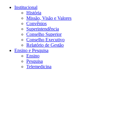
Conteúdo principal
Menu principal
Rodapé
Institucional
História
Missão, Visão e Valores
Convênios
Superintendência
Conselho Superior
Conselho Executivo
Relatório de Gestão
Ensino e Pesquisa
Ensino
Pesquisa
Telemedicina
Aumentar fonte
Diminuir fonte